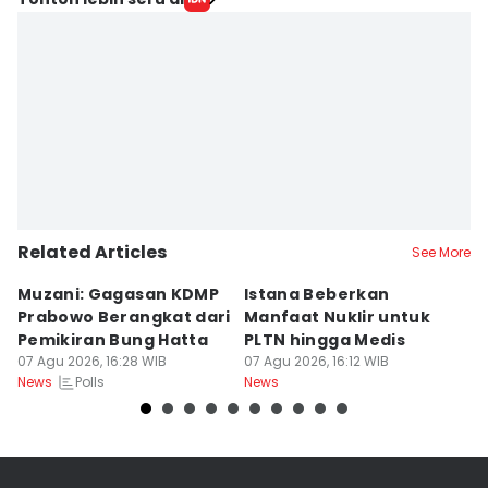
Related Articles
See More
Muzani: Gagasan KDMP
Istana Beberkan
P
Prabowo Berangkat dari
Manfaat Nuklir untuk
M
Pemikiran Bung Hatta
PLTN hingga Medis
K
07 Agu 2026, 16:28 WIB
07 Agu 2026, 16:12 WIB
B
07
Polls
News
News
Ne