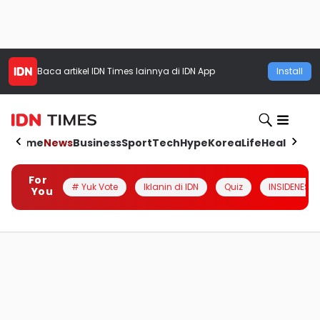
Baca artikel
IDN Times
lainnya di IDN App
Install
Home
News
Business
Sport
Tech
Hype
Korea
Life
Health
Aut
For
# Yuk Vote
Iklanin di IDN
Quiz
INSIDENESIA
You