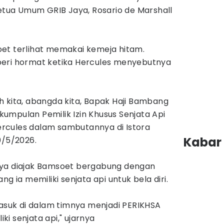
Ketua Umum GRIB Jaya, Rosario de Marshall
oet terlihat memakai kemeja hitam.
beri hormat ketika Hercules menyebutnya
h kita, abangda kita, Bapak Haji Bambang
umpulan Pemilik Izin Khusus Senjata Api
 Hercules dalam sambutannya di Istora
Kabar 
0/5/2026.
nya diajak Bamsoet bergabung dengan
g ia memiliki senjata api untuk bela diri.
masuk di dalam timnya menjadi PERIKHSA
iki senjata api," ujarnya