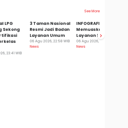
See More
al LPG
3 Taman Nasional
INFOGRAFIS: Rapor
K
g Sekong
Resmi Jadi Badan
Memuaskan
S
rtifikasi
Layanan Umum
Layanan Haji 2026
T
erkelas
06 Agu 2026, 22:58 WIB
06 Agu 2026, 22:41 WIB
B
News
News
06
Ne
26, 23:41 WIB