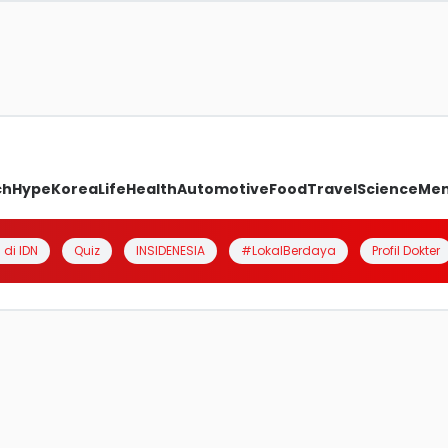
ch
Hype
Korea
Life
Health
Automotive
Food
Travel
Science
Me
 di IDN
Quiz
INSIDENESIA
#LokalBerdaya
Profil Dokter