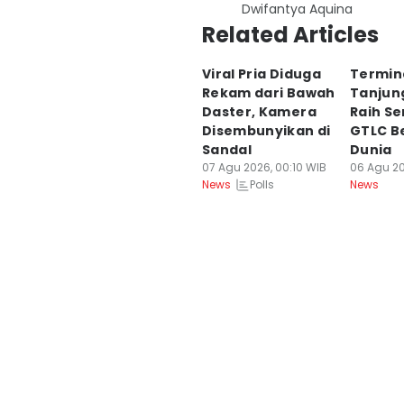
Dwifantya Aquina
Related Articles
Viral Pria Diduga
Termin
Rekam dari Bawah
Tanjun
Daster, Kamera
Raih Se
Disembunyikan di
GTLC B
Sandal
Dunia
07 Agu 2026, 00:10 WIB
06 Agu 20
Polls
News
News