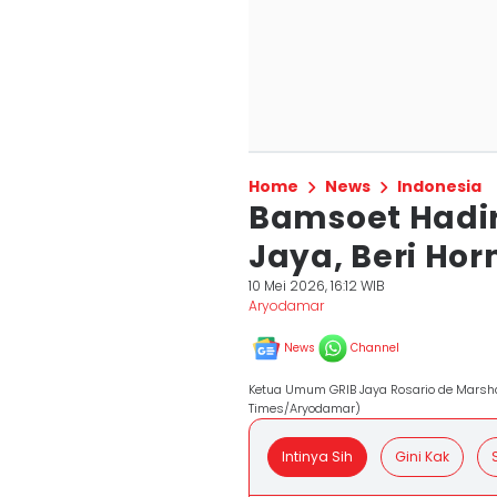
Home
News
Indonesia
Bamsoet Hadir
Jaya, Beri Hor
10 Mei 2026, 16:12 WIB
Aryodamar
News
Channel
Ketua Umum GRIB Jaya Rosario de Marsh
Times/Aryodamar)
Intinya Sih
Gini Kak
S