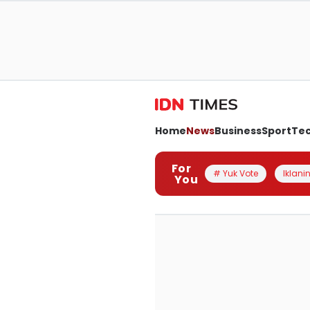
Home
News
Business
Sport
Te
For
# Yuk Vote
Iklanin
You