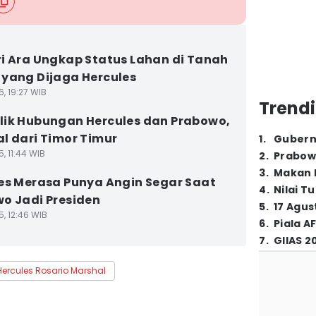
i Ara Ungkap Status Lahan di Tanah
yang Dijaga Hercules
6, 19:27 WIB
Trendi
ik Hubungan Hercules dan Prabowo,
l dari Timor Timur
1
.
Gubern
5, 11:44 WIB
2
.
Prabow
3
.
Makan B
es Merasa Punya Angin Segar Saat
4
.
Nilai T
o Jadi Presiden
5
.
17 Agus
5, 12:46 WIB
6
.
Piala A
7
.
GIIAS 2
Hercules Rosario Marshal