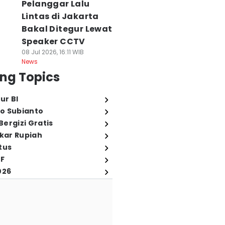
Pelanggar Lalu
Lintas di Jakarta
Bakal Ditegur Lewat
Speaker CCTV
08 Jul 2026, 16:11 WIB
News
ng Topics
ur BI
o Subianto
ergizi Gratis
ukar Rupiah
tus
FF
026