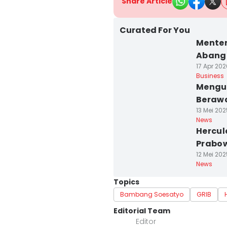
Share Article
Curated For You
Menter
Abang 
17 Apr 202
Business
Mengul
Berawa
13 Mei 202
News
Hercul
Prabow
12 Mei 202
News
Topics
Bambang Soesatyo
GRIB
Editorial Team
Editor