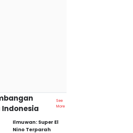
mbangan
See
 Indonesia
More
Ilmuwan: Super El
Nino Terparah