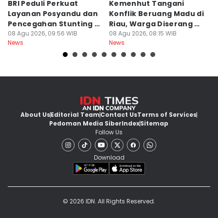
BRI Peduli Perkuat
Kemenhut Tangani
P
Layanan Posyandu dan
Konflik Beruang Madu di
G
Pencegahan Stunting di
Riau, Warga Diserang di
Ma
Sleman
08 Agu 2026, 09:56 WIB
Kebun
08 Agu 2026, 08:15 WIB
08
News
News
Ne
About Us
Editorial Team
Contact Us
Terms of Services
Pedoman Media Siber
Index
Sitemap
Follow Us
Download
© 2026 IDN. All Rights Reserved.