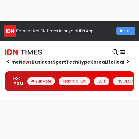
Baca artikel
IDN Times
lainnya di IDN App
Install
Home
News
Business
Sport
Tech
Hype
Korea
Life
Health
Aut
For
# Yuk Vote
Iklanin di IDN
Quiz
INSIDENESIA
You