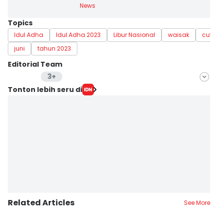
News
Topics
Idul Adha
Idul Adha 2023
Libur Nasional
waisak
cuti
juni
tahun 2023
Editorial Team
3+
Editor
Tonton lebih seru di
Seo Intern IDN Times
Editor
Cynthia Nanda Irawan
Editor
Retno Rahayu
Related Articles
See More