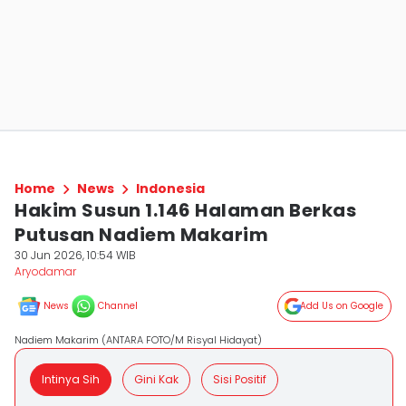
Home
News
Indonesia
Hakim Susun 1.146 Halaman Berkas
Putusan Nadiem Makarim
30 Jun 2026, 10:54 WIB
Aryodamar
News
Channel
Add Us on Google
Nadiem Makarim (ANTARA FOTO/M Risyal Hidayat)
Intinya Sih
Gini Kak
Sisi Positif