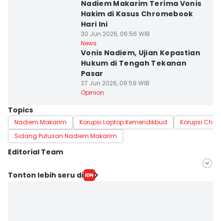
Nadiem Makarim Terima Vonis
Hakim di Kasus Chromebook
Hari Ini
30 Jun 2026, 06:56 WIB
News
Vonis Nadiem, Ujian Kepastian
Hukum di Tengah Tekanan
Pasar
27 Jun 2026, 09:59 WIB
Opinion
Topics
Nadiem Makarim
Korupsi Laptop Kemendikbud
Korupsi Chr
Sidang Putusan Nadiem Makarim
Editorial Team
Editor
Tonton lebih seru di
Fahreza Murnanda
Editor
Dwifantya Aquina