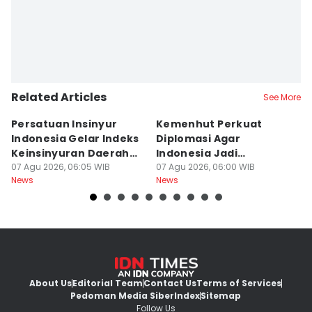
Related Articles
See More
Persatuan Insinyur
Kemenhut Perkuat
T
Indonesia Gelar Indeks
Diplomasi Agar
N
Keinsinyuran Daerah
Indonesia Jadi
h
dan CAFEO 44
07 Agu 2026, 06:05 WIB
Pemimpin Kehutanan
07 Agu 2026, 06:00 WIB
Ti
07
News
News
Ne
Global
About Us
Editorial Team
Contact Us
Terms of Services
Pedoman Media Siber
Index
Sitemap
Follow Us