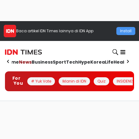
Baca artikel
IDN Times
lainnya di IDN App
Install
Home
News
Business
Sport
Tech
Hype
Korea
Life
Health
Aut
For
# Yuk Vote
Iklanin di IDN
Quiz
INSIDENESIA
You