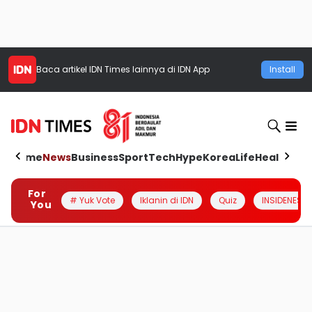
Baca artikel
IDN Times
lainnya di IDN App
Install
Home
News
Business
Sport
Tech
Hype
Korea
Life
Health
Aut
For
# Yuk Vote
Iklanin di IDN
Quiz
INSIDENESIA
You