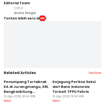
Editorial Team
Editor
Anata Siregar
Tonton lebih seru di
Related Articles
See More
Penumpang Tertabrak
Kejagung Periksa Saksi
W
KA di Jurangmangu, KRL
dari Bank Indonesia
P
Rangkasbitung
Terkait TPPU Febrie
K
Tertunda
10 Agu 2026, 18:04 WIB
10 Agu 2026, 18:04 WIB
&
10
News
News
Ne