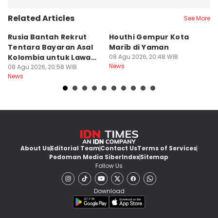
Related Articles
See More
Rusia Bantah Rekrut
Houthi Gempur Kota
Rp
Tentara Bayaran Asal
Marib di Yaman
M
Kolombia untuk Lawan
08 Agu 2026, 20:48 WIB
Ta
News
Ukraina
08 Agu 2026, 20:58 WIB
S
08
News
Ne
About Us
Editorial Team
Contact Us
Terms of Services
Pedoman Media Siber
Index
Sitemap
Follow Us
Download