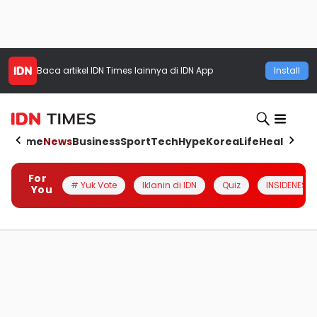
Baca artikel
IDN Times
lainnya di IDN App
Install
Home
News
Business
Sport
Tech
Hype
Korea
Life
Health
Aut
For
# Yuk Vote
Iklanin di IDN
Quiz
INSIDENESIA
You