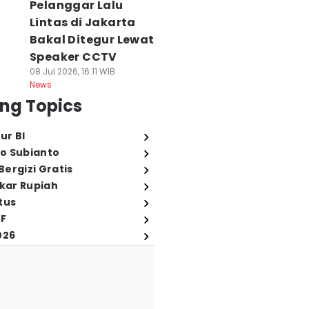
Pelanggar Lalu
Lintas di Jakarta
Bakal Ditegur Lewat
Speaker CCTV
08 Jul 2026, 16:11 WIB
News
ng Topics
ur BI
o Subianto
ergizi Gratis
ukar Rupiah
tus
FF
026