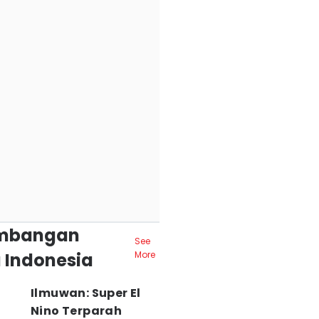
mbangan
See
 Indonesia
More
Ilmuwan: Super El
Nino Terparah