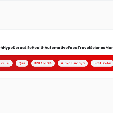
ch
Hype
Korea
Life
Health
Automotive
Food
Travel
Science
Me
 di IDN
Quiz
INSIDENESIA
#LokalBerdaya
Profil Dokter