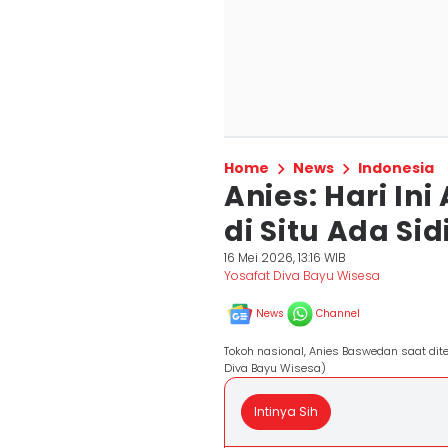
Home
News
Indonesia
Anies: Hari I
di Situ Ada Sid
16 Mei 2026, 13:16 WIB
Yosafat Diva Bayu Wisesa
News
Channel
Tokoh nasional, Anies Baswedan saat dit
Diva Bayu Wisesa)
Intinya Sih