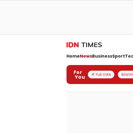
Home
News
Business
Sport
Te
For
# Yuk Vote
Iklanin
You