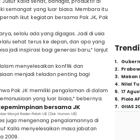
 Jusuf Kalla sehat, bahagia, produktif di
liki semangat yang luar biasa. Membara itu
 pernah ikut kegiatan bersama Pak JK, Pak
karya, selalu ada yang digagas. Jadi di usia
selalu sehat terus ke depan, dan apa yang
Trendi
sa jadi inspirasi bagi generasi baru,” lanjut
1
.
Gubern
dalam menyelesaikan konflik dan
2
.
Prabow
iaan menjadi teladan penting bagi
3
.
Makan B
4
.
Nilai T
bahwa Pak JK memiliki pengalaman di dalam
5
.
17 Agus
kemanusiaan yang luar biasa,” bebernya.
6
.
Piala A
h kepemimpinan bersama JK
7
.
GIIAS 2
bar Masjid Raden Patah UB. (Dok. Humas UB)
ies juga mengenang pengalamannya di
suf Kalla menyelesaikan masa jabatan
a 2009.