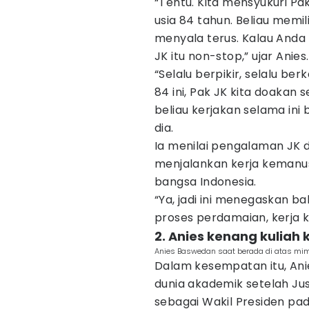
“Tentu. Kita mensyukuri Pak
usia 84 tahun. Beliau memi
menyala terus. Kalau Anda
JK itu non-stop,” ujar Anies.
“Selalu berpikir, selalu ber
84 ini, Pak JK kita doakan 
beliau kerjakan selama ini bi
dia.
Ia menilai pengalaman JK 
menjalankan kerja kemanus
bangsa Indonesia.
“Ya, jadi ini menegaskan 
proses perdamaian, kerja 
2. Anies kenang kulia
Anies Baswedan saat berada di atas mim
Dalam kesempatan itu, An
dunia akademik setelah Ju
sebagai Wakil Presiden pad