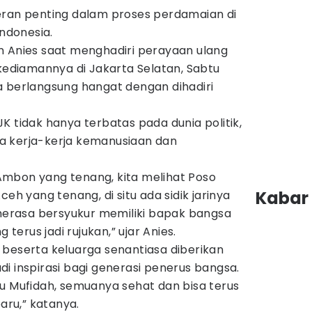
eran penting dalam proses perdamaian di
Indonesia.
n Anies saat menghadiri perayaan ulang
 kediamannya di Jakarta Selatan, Sabtu
a berlangsung hangat dengan dihadiri
K tidak hanya terbatas pada dunia politik,
a kerja-kerja kemanusiaan dan
i Ambon yang tenang, kita melihat Poso
Kabar 
ceh yang tenang, di situ ada sidik jarinya
 merasa bersyukur memiliki bapak bangsa
 terus jadi rujukan,” ujar Anies.
 beserta keluarga senantiasa diberikan
i inspirasi bagi generasi penerus bangsa.
u Mufidah, semuanya sehat dan bisa terus
baru,” katanya.