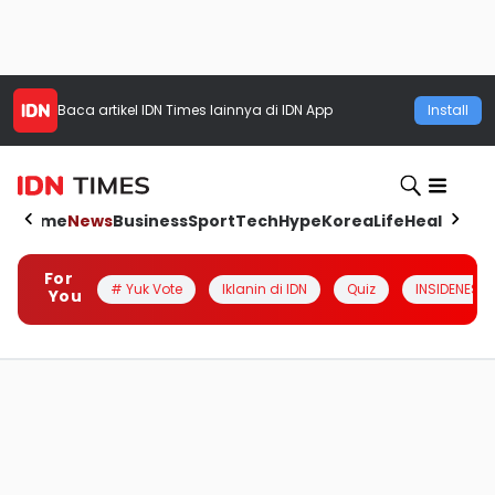
Baca artikel
IDN Times
lainnya di IDN App
Install
Home
News
Business
Sport
Tech
Hype
Korea
Life
Health
Aut
For
# Yuk Vote
Iklanin di IDN
Quiz
INSIDENESIA
You