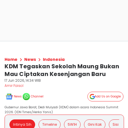
Home
News
Indonesia
KDM Tegaskan Sekolah Maung Bukan
Mau Ciptakan Kesenjangan Baru
17 Jun 2026, 14:34 WIB
Amir Faisol
News
Channel
Add Us on Google
Gubernur Jawa Barat, Dedi Mulyadi (KDM) dalam acara Indonesia Summit
2026. (IDN Times/Herka Yanis)
Intinya Sih
Timeline
5W1H
Gini Kak
Sisi Posit