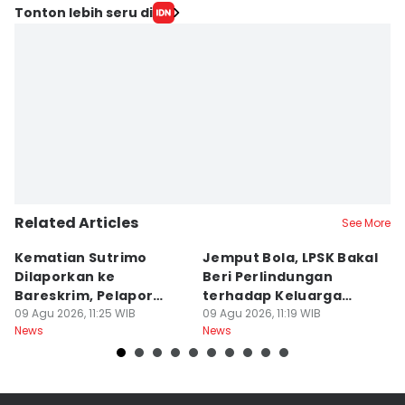
Tonton lebih seru di
Related Articles
See More
Kematian Sutrimo
Jemput Bola, LPSK Bakal
D
Dilaporkan ke
Beri Perlindungan
In
Bareskrim, Pelapor
terhadap Keluarga
C
Minta Ekshumasi
09 Agu 2026, 11:25 WIB
Sutrimo
09 Agu 2026, 11:19 WIB
A
09
News
News
Ne