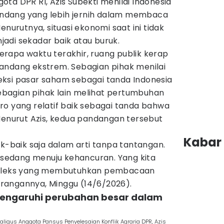
ota DPR RI, Azis Subekti menilai Indonesia
dang yang lebih jernih dalam membaca
enurutnya, situasi ekonomi saat ini tidak
adi sekadar baik atau buruk.
rapa waktu terakhir, ruang publik kerap
andang ekstrem. Sebagian pihak menilai
ksi pasar saham sebagai tanda Indonesia
 sebagian pihak lain melihat pertumbuhan
ro yang relatif baik sebagai tanda bahwa
Menurut Azis, kedua pandangan tersebut
Kabar 
ik-baik saja dalam arti tanpa tantangan.
k sedang menuju kehancuran. Yang kita
ompleks yang membutuhkan pembacaan
terangannya, Minggu (14/6/2026).
pengaruhi perubahan besar dalam
kaligus Anggota Pansus Penyelesaian Konflik Agraria DPR, Azis