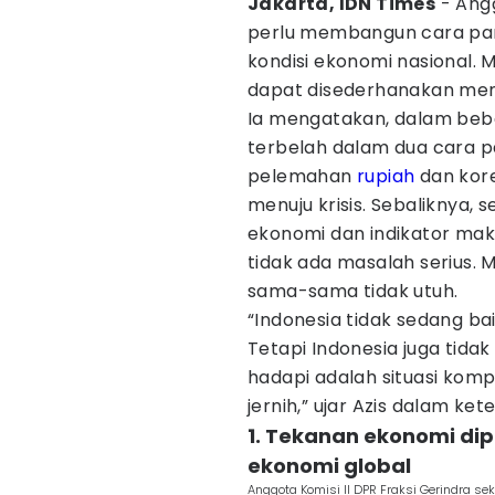
Jakarta, IDN Times
- Angg
perlu membangun cara pan
kondisi ekonomi nasional. M
dapat disederhanakan menj
Ia mengatakan, dalam bebe
terbelah dalam dua cara p
pelemahan
rupiah
dan kore
menuju krisis. Sebaliknya,
ekonomi dan indikator mak
tidak ada masalah serius. 
sama-sama tidak utuh.
“Indonesia tidak sedang ba
Tetapi Indonesia juga tida
hadapi adalah situasi k
jernih,” ujar Azis dalam ke
1. Tekanan ekonomi di
ekonomi global
Anggota Komisi II DPR Fraksi Gerindra se