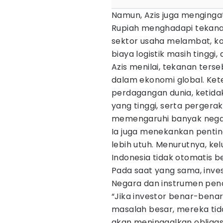
Namun, Azis juga menginga
Rupiah menghadapi tekanan
sektor usaha melambat, ko
biaya logistik masih tinggi,
Azis menilai, tekanan ters
dalam ekonomi global. Ket
perdagangan dunia, ketidak
yang tinggi, serta pergera
memengaruhi banyak negar
Ia juga menekankan pent
lebih utuh. Menurutnya, ke
Indonesia tidak otomatis b
Pada saat yang sama, inve
Negara dan instrumen pend
“Jika investor benar-bena
masalah besar, mereka tid
akan meninggalkan obligasi