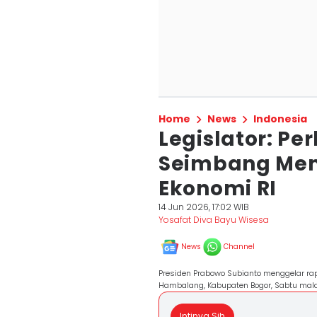
Home
News
Indonesia
Legislator: Pe
Seimbang Me
Ekonomi RI
14 Jun 2026, 17:02 WIB
Yosafat Diva Bayu Wisesa
News
Channel
Presiden Prabowo Subianto menggelar rap
Hambalang, Kabupaten Bogor, Sabtu mal
Intinya Sih