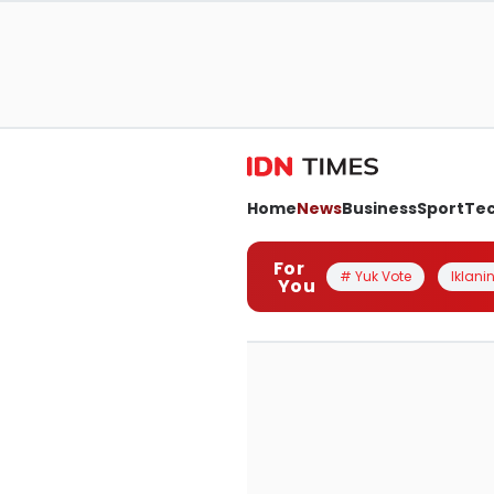
Home
News
Business
Sport
Te
For
# Yuk Vote
Iklanin
You