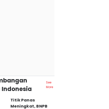
mbangan
See
 Indonesia
More
Titik Panas
Meningkat, BNPB