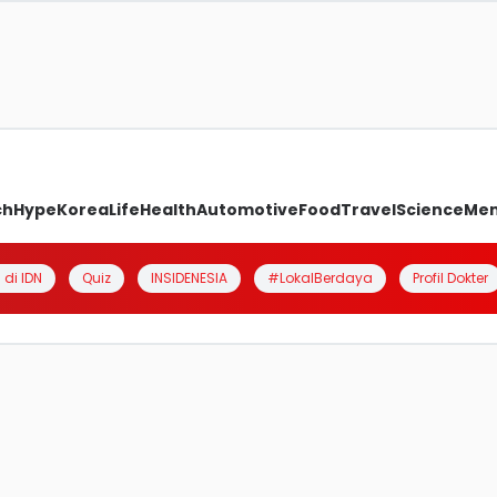
ch
Hype
Korea
Life
Health
Automotive
Food
Travel
Science
Me
 di IDN
Quiz
INSIDENESIA
#LokalBerdaya
Profil Dokter