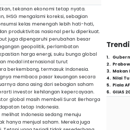
tkan, tekanan ekonomi tetap nyata.
, IHSG mengalami koreksi, sebagian
nsumsi kelas menengah lebih hati-hati,
 dan produktivitas nasional perlu diperkuat.
ebut juga dipengaruhi perubahan besar
Trendi
egangan geopolitik, perlambatan
pastian harga energi, suku bunga global
1
.
Gubern
kan modal internasional turut
2
.
Prabow
a berkembang, termasuk Indonesia.
3
.
Makan B
ingnya membaca pasar keuangan secara
4
.
Nilai T
luarnya dana asing dari sebagian saham
5
.
Piala A
erarti investor kehilangan kepercayaan.
6
.
GIIAS 2
stor global masih membeli Surat Berharga
apatan tetap Indonesia.
r melihat Indonesia sedang menuju
ak hanya menjual saham. Mereka juga
. Tetapi yang terjadi tidak sesederhana