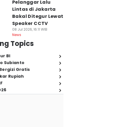
Pelanggar Lalu
Lintas di Jakarta
Bakal Ditegur Lewat
Speaker CCTV
08 Jul 2026, 16:11 WIB
News
ng Topics
ur BI
o Subianto
ergizi Gratis
ukar Rupiah
FF
026