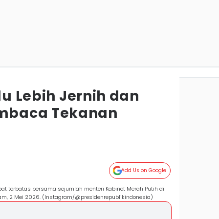
rlu Lebih Jernih dan
mbaca Tekanan
Add Us on Google
at terbatas bersama sejumlah menteri Kabinet Merah Putih di
am, 2 Mei 2026. (Instagram/@presidenrepublikindonesia)