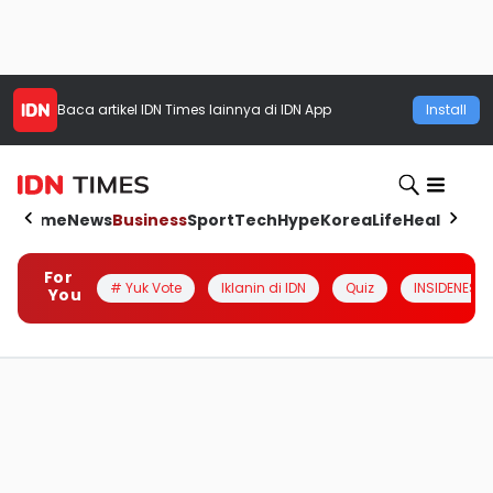
Baca artikel
IDN Times
lainnya di IDN App
Install
Home
News
Business
Sport
Tech
Hype
Korea
Life
Health
Aut
For
# Yuk Vote
Iklanin di IDN
Quiz
INSIDENESIA
You