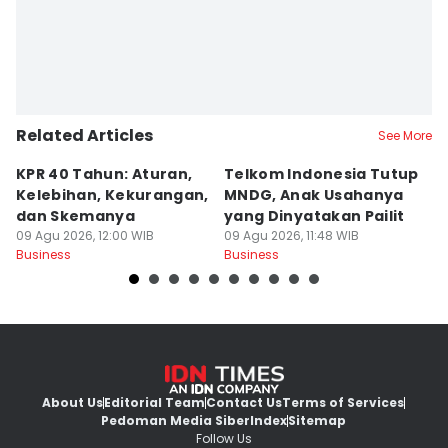
Related Articles
See More
KPR 40 Tahun: Aturan,
Telkom Indonesia Tutup
5 
Kelebihan, Kekurangan,
MNDG, Anak Usahanya
B
dan Skemanya
yang Dinyatakan Pailit
d
09 Agu 2026, 12:00 WIB
09 Agu 2026, 11:48 WIB
M
09
Business
Business
Bu
About Us
Editorial Team
Contact Us
Terms of Services
Pedoman Media Siber
Index
Sitemap
Follow Us