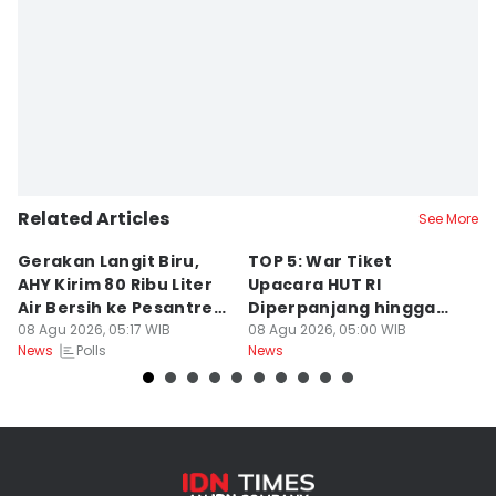
Related Articles
See More
Gerakan Langit Biru,
TOP 5: War Tiket
2
AHY Kirim 80 Ribu Liter
Upacara HUT RI
K
Air Bersih ke Pesantren
Diperpanjang hingga
C
Madura
08 Agu 2026, 05:17 WIB
Prabowo Evaluasi Bahlil
08 Agu 2026, 05:00 WIB
08
Polls
News
News
Ne