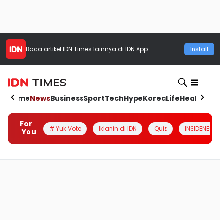
Baca artikel
IDN Times
lainnya di IDN App
Install
Home
News
Business
Sport
Tech
Hype
Korea
Life
Health
Aut
For
# Yuk Vote
Iklanin di IDN
Quiz
INSIDENESIA
You