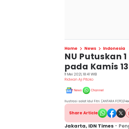
Home
News
Indonesia
NU Putuskan 1
pada Kamis 13
11 Mei 2021, 18:41 WIB
Ridwan Aji Pitoko
News
Channel
Ilustrasi salat Idul Fitri. (ANTARA FOTO/
Share Article
Jakarta, IDN Times
- Pen