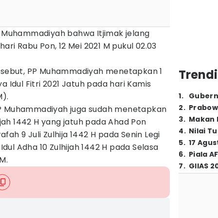
mi Muhammadiyah bahwa Itjimak jelang
hari Rabu Pon, 12 Mei 2021 M pukul 02.03
tersebut, PP Muhammadiyah menetapkan 1
Trendi
a Idul Fitri 2021 Jatuh pada hari Kamis
M).
1
.
Gubern
2
.
Prabow
i, PP Muhammadiyah juga sudah menetapkan
3
.
Makan B
hijah 1442 H yang jatuh pada Ahad Pon
4
.
Nilai T
rafah 9 Juli Zulhija 1442 H pada Senin Legi
5
.
17 Agus
 Idul Adha 10 Zulhijah 1442 H pada Selasa
6
.
Piala A
M.
7
.
GIIAS 2