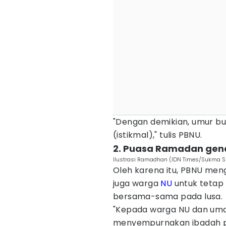
"Dengan demikian, umur bu
(istikmal)," tulis PBNU.
2. Puasa Ramadan gena
Ilustrasi Ramadhan (IDN Times/Sukma S
Oleh karena itu, PBNU men
juga warga
NU
untuk tetap 
bersama-sama pada lusa.
"Kepada warga NU dan uma
menyempurnakan ibadah pua