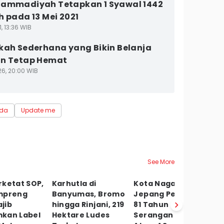
hammadiyah Tetapkan 1 Syawal 1442
h pada 13 Mei 2021
1, 13:36 WIB
kah Sederhana yang Bikin Belanja
an Tetap Hemat
26, 20:00 WIB
da
Update me
See More
rketat SOP,
Karhutla di
Kota Nagasaki
J
mpreng
Banyumas, Bromo
Jepang Peringati
h
jib
hingga Rinjani, 219
81 Tahun
Di
kan Label
Hektare Ludes
Serangan Bom
B