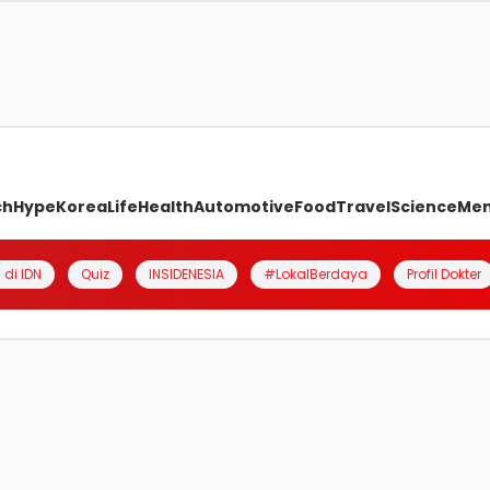
ch
Hype
Korea
Life
Health
Automotive
Food
Travel
Science
Me
 di IDN
Quiz
INSIDENESIA
#LokalBerdaya
Profil Dokter