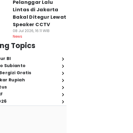
Pelanggar Lalu
Lintas di Jakarta
Bakal Ditegur Lewat
Speaker CCTV
08 Jul 2026, 16:11 WIB
News
ng Topics
ur BI
o Subianto
ergizi Gratis
ukar Rupiah
tus
FF
026