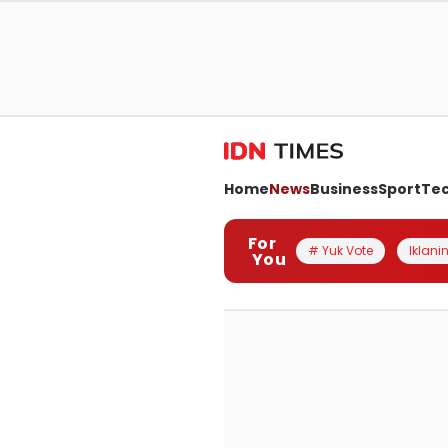
Home
News
Business
Sport
Te
For
# Yuk Vote
Iklanin
You