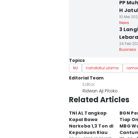
PP Mu
H Jatu
10 Mei 202
News
3 Lang
Lebar
24 Feb 20
Business
Topics
NU
nahdlatul ulama
rama
Editorial Team
Editor
Ridwan Aji Pitoko
Related Articles
TNI AL Tangkap
BGN Pe
Kapal Bawa
Tiap O
Narkoba 1,3 Ton di
MBG Wa
Kepulauan Riau
Cantum