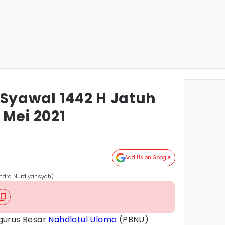
 Syawal 1442 H Jatuh
 Mei 2021
Add Us on Google
Hendra Nurdiyansyah)
gurus Besar
Nahdlatul Ulama
(PBNU)