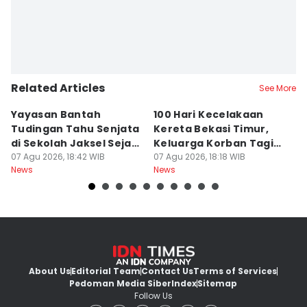
Related Articles
See More
Yayasan Bantah
100 Hari Kecelakaan
H
Tudingan Tahu Senjata
Kereta Bekasi Timur,
K
di Sekolah Jaksel Sejak
Keluarga Korban Tagih
Di
April
07 Agu 2026, 18:42 WIB
Transparansi
07 Agu 2026, 18:18 WIB
07
News
News
Ne
About Us
Editorial Team
Contact Us
Terms of Services
Pedoman Media Siber
Index
Sitemap
Follow Us