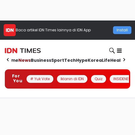
Baca artikel
IDN Times
lainnya di IDN App
Install
Home
News
Business
Sport
Tech
Hype
Korea
Life
Health
Aut
For
# Yuk Vote
Iklanin di IDN
Quiz
INSIDENESIA
You