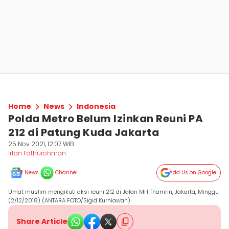
Home
News
Indonesia
Polda Metro Belum Izinkan Reuni PA
212 di Patung Kuda Jakarta
25 Nov 2021, 12:07 WIB
Irfan Fathurohman
News
Channel
Add Us on Google
Umat muslim mengikuti aksi reuni 212 di Jalan MH Thamrin, Jakarta, Minggu
(2/12/2018) (ANTARA FOTO/Sigid Kurniawan)
Share Article