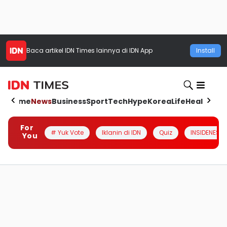
Baca artikel
IDN Times
lainnya di IDN App
Install
Home
News
Business
Sport
Tech
Hype
Korea
Life
Health
Aut
For
# Yuk Vote
Iklanin di IDN
Quiz
INSIDENESIA
You