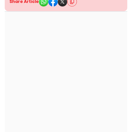
Share Article