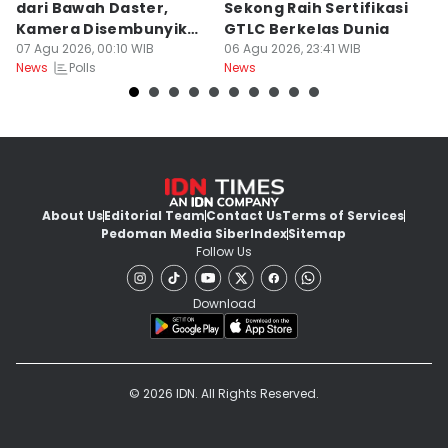
dari Bawah Daster,
Sekong Raih Sertifikasi
J
Kamera Disembunyikan
GTLC Berkelas Dunia
U
di Sandal
07 Agu 2026, 00:10 WIB
06 Agu 2026, 23:41 WIB
06
Polls
News
News
Ne
About Us
Editorial Team
Contact Us
Terms of Services
Pedoman Media Siber
Index
Sitemap
Follow Us
Download
© 2026 IDN. All Rights Reserved.