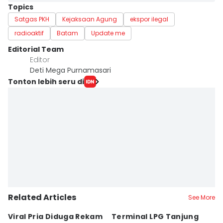
Topics
Satgas PKH
Kejaksaan Agung
ekspor ilegal
radioaktif
Batam
Update me
Editorial Team
Editor
Deti Mega Purnamasari
Tonton lebih seru di
Related Articles
See More
Viral Pria Diduga Rekam
Terminal LPG Tanjung
3