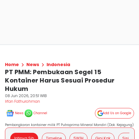
Home
News
Indonesia
PT PMM: Pembukaan Segel 15
Kontainer Harus Sesuai Prosedur
Hukum
08 Jun 2026, 20:51 WIB
Irfan Fathurohman
News
Channel
Add Us on Google
Pembongkaran kontainer milik PT Putraprima Mineral Mandiri (Dok. Kejagung)
Intinya Sih
Timeline
5W1H
Gini Kak
Sisi Posit