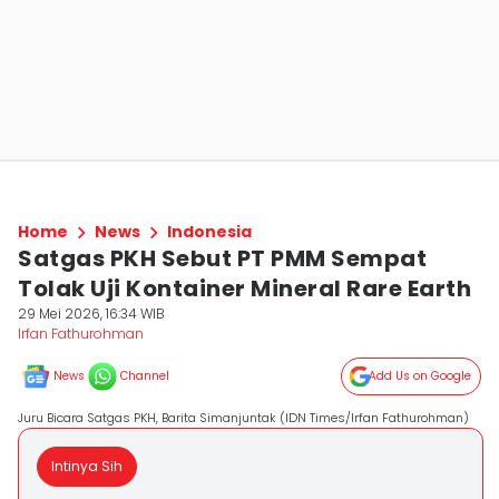
Home
News
Indonesia
Satgas PKH Sebut PT PMM Sempat
Tolak Uji Kontainer Mineral Rare Earth
29 Mei 2026, 16:34 WIB
Irfan Fathurohman
News
Channel
Add Us on Google
Juru Bicara Satgas PKH, Barita Simanjuntak (IDN Times/Irfan Fathurohman)
Intinya Sih