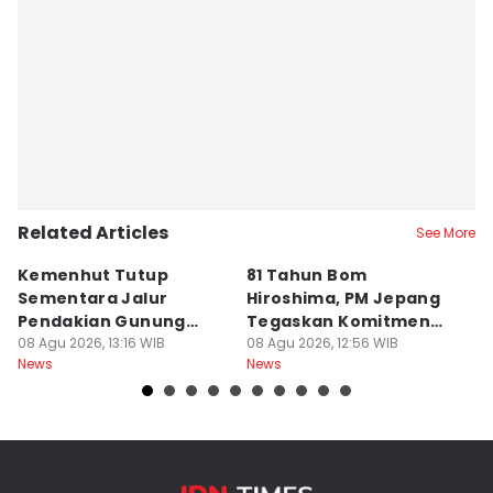
Related Articles
See More
Kemenhut Tutup
81 Tahun Bom
B
Sementara Jalur
Hiroshima, PM Jepang
H
Pendakian Gunung
Tegaskan Komitmen
d
Gede Pangrango
08 Agu 2026, 13:16 WIB
Bebas Nuklir
08 Agu 2026, 12:56 WIB
08
News
News
Ne