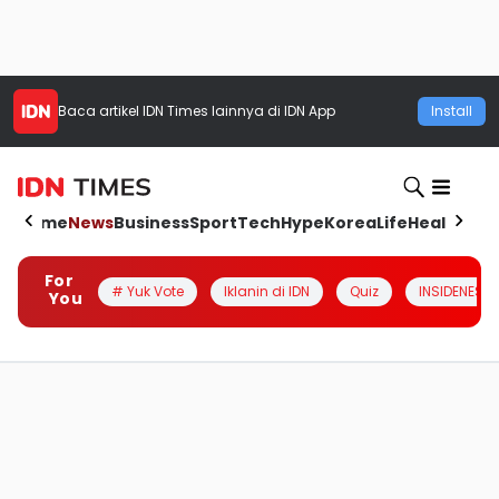
Baca artikel
IDN Times
lainnya di IDN App
Install
Home
News
Business
Sport
Tech
Hype
Korea
Life
Health
Aut
For
# Yuk Vote
Iklanin di IDN
Quiz
INSIDENESIA
You