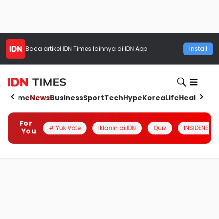
Baca artikel
IDN Times
lainnya di IDN App
Install
Home
News
Business
Sport
Tech
Hype
Korea
Life
Health
Aut
For
# Yuk Vote
Iklanin di IDN
Quiz
INSIDENESIA
You