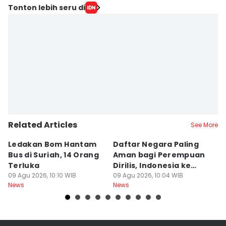
Tonton lebih seru di
Related Articles
See More
Ledakan Bom Hantam
Daftar Negara Paling
P
Bus di Suriah, 14 Orang
Aman bagi Perempuan
J
Terluka
Dirilis, Indonesia ke
P
09 Agu 2026, 10:10 WIB
Berapa?
09 Agu 2026, 10:04 WIB
R
09
News
News
Ne