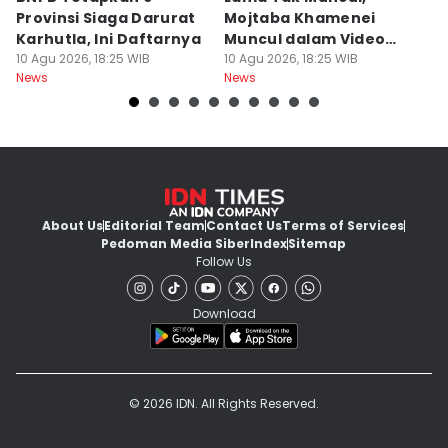
Provinsi Siaga Darurat
Mojtaba Khamenei
K
Karhutla, Ini Daftarnya
Muncul dalam Video
R
10 Agu 2026, 18:25 WIB
Perdana 13 Detik
10 Agu 2026, 18:25 WIB
T
10
News
News
Ne
About Us
Editorial Team
Contact Us
Terms of Services
Pedoman Media Siber
Index
Sitemap
Follow Us
Download
© 2026 IDN. All Rights Reserved.