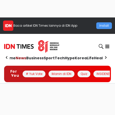
Baca artikel
IDN Times
lainnya di IDN App
Install
Home
News
Business
Sport
Tech
Hype
Korea
Life
Health
Aut
For
# Yuk Vote
Iklanin di IDN
Quiz
INSIDENESIA
You