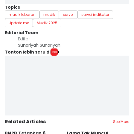
Topics
mudik lebaran
mudik
survei
survei indikator
Update me
Mudik 2025
Editorial Team
Editor
Sunariyah Sunariyah
Tonton lebih seru di
Related Articles
See More
BNPB Tetapkan 6
Lama Tak Muncul,
P