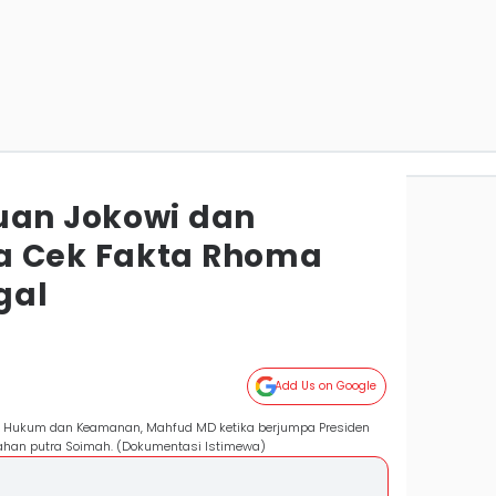
uan Jokowi dan
a Cek Fakta Rhoma
gal
Add Us on Google
tik, Hukum dan Keamanan, Mahfud MD ketika berjumpa Presiden
ikahan putra Soimah. (Dokumentasi Istimewa)