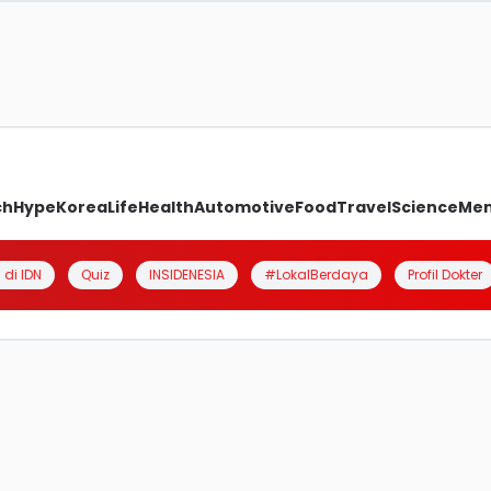
ch
Hype
Korea
Life
Health
Automotive
Food
Travel
Science
Me
 di IDN
Quiz
INSIDENESIA
#LokalBerdaya
Profil Dokter