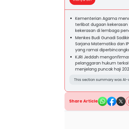
Kementerian Agama menca
terlibat dugaan kekerasa
kekerasan di lembaga pen
Menkes Budi Gunadi Sadik
Sarjana Matematika dan IP
yang ramai diperbincangka
KJRI Jeddah mengonfirmasi
pelanggaran hukum terkait 
menjelang puncak haji 202
This section summary was AI-a
Share Article