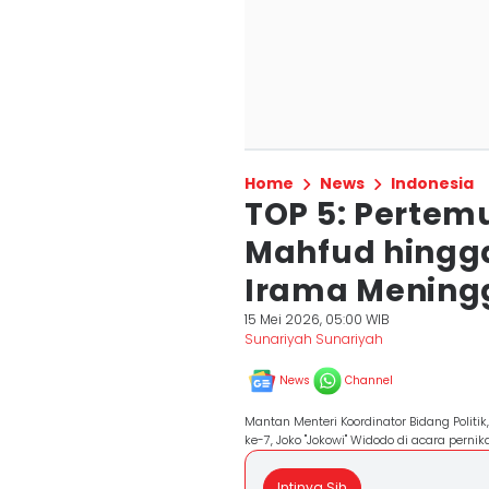
Home
News
Indonesia
TOP 5: Pertem
Mahfud hingg
Irama Mening
15 Mei 2026, 05:00 WIB
Sunariyah Sunariyah
News
Channel
Mantan Menteri Koordinator Bidang Poli
ke-7, Joko "Jokowi" Widodo di acara pern
Intinya Sih