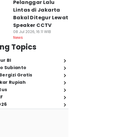
Pelanggar Lalu
Lintas di Jakarta
Bakal Ditegur Lewat
Speaker CCTV
08 Jul 2026, 16:11 WIB
News
ng Topics
ur BI
o Subianto
ergizi Gratis
ukar Rupiah
tus
FF
026