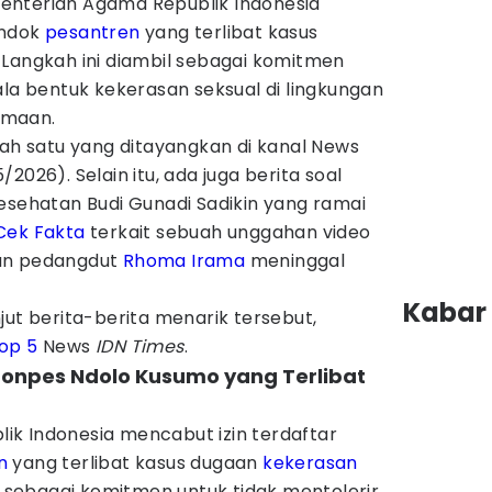
nterian Agama Republik Indonesia
ondok
pesantren
yang terlibat kasus
 Langkah ini diambil sebagai komitmen
ala bentuk kekerasan seksual di lingkungan
amaan.
lah satu yang ditayangkan di kanal News
2026). Selain itu, ada juga berita soal
esehatan Budi Gunadi Sadikin yang ramai
Cek Fakta
terkait sebuah unggahan video
an pedangdut
Rhoma Irama
meninggal
Kabar 
jut berita-berita menarik tersebut,
op 5
News
IDN Times
.
Ponpes Ndolo Kusumo yang Terlibat
ik Indonesia mencabut izin terdaftar
n
yang terlibat kasus dugaan
kekerasan
il sebagai komitmen untuk tidak mentolerir