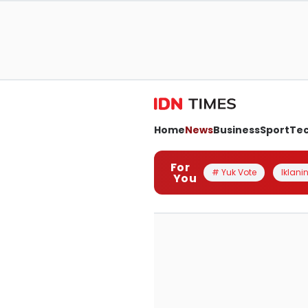
Home
News
Business
Sport
Te
For
# Yuk Vote
Iklanin
You