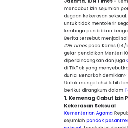
Jakarta, IDN Times -
Keme
mencabut izin sejumlah p
dugaan kekerasan seksual.
untuk tidak mentolerir seg
lembaga pendidikan keag
Berita tersebut menjadi sa
IDN Times
pada Kamis (14/5/
gelar pendidikan Menteri K
diperbincangkan dan juga
di TikTok yang menyebutk
dunia. Benarkah demikian?
Untuk mengetahui lebih lan
berikut dirangkum dalam
T
1. Kemenag Cabut Izin 
Kekerasan Seksual
Kementerian Agama
Republ
sejumlah
pondok pesantre
seksual
. Langkah ini diamb