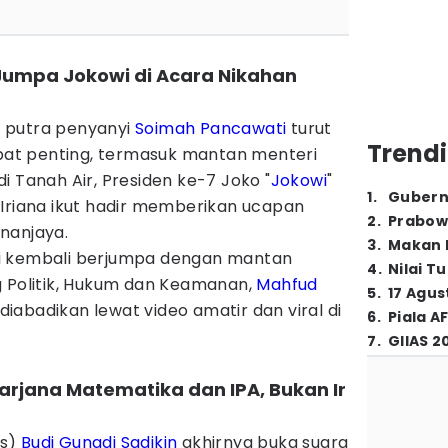
 Jumpa Jokowi di Acara Nikahan
 putra penyanyi
Soimah Pancawati
turut
Trendi
abat penting, termasuk mantan menteri
i Tanah Air, Presiden ke-7 Joko "
Jokowi
"
1
.
Gubern
Iriana ikut hadir memberikan ucapan
2
.
Prabow
nanjaya.
3
.
Makan B
i kembali berjumpa dengan mantan
4
.
Nilai T
g Politik, Hukum dan Keamanan,
Mahfud
5
.
17 Agus
iabadikan lewat video amatir dan viral di
6
.
Piala A
7
.
GIIAS 2
Sarjana Matematika dan IPA, Bukan Ir
es)
Budi Gunadi Sadikin
akhirnya buka suara