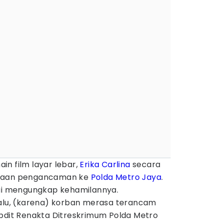
in film layar lebar,
Erika Carlina
secara
ugaan pengancaman ke
Polda Metro Jaya
.
sai mengungkap kehamilannya.
lalu, (karena) korban merasa terancam
ubdit Renakta Ditreskrimum Polda Metro