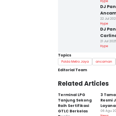
Hype
DJ Pan
Ancama
22 Jul 202
Hype
DJ Pan
Carli
21 Jul 2025
Hype
Topics
Polda Metro Jaya
ancaman
Editorial Team
Editor
Related Articles
Aria Hamzah
Terminal LPG
3 Tama
Editor
Tanjung Sekong
Resmi 
Dwi Agustiar
Raih Sertifikasi
Layan
GTLC Berkelas
06 Agu 20
News