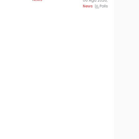
06 Agu 2026, 22:36 WIB
06
Polls
News
Ne