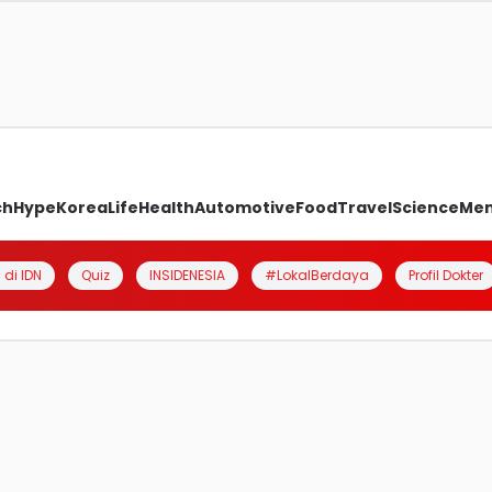
ch
Hype
Korea
Life
Health
Automotive
Food
Travel
Science
Me
 di IDN
Quiz
INSIDENESIA
#LokalBerdaya
Profil Dokter