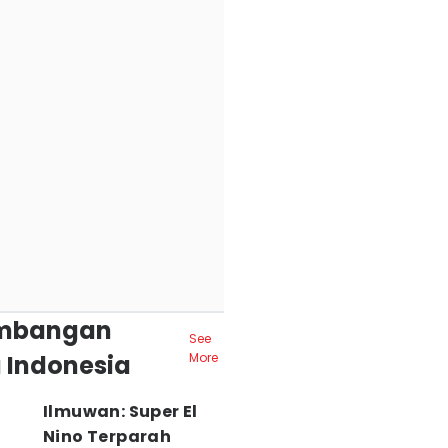
mbangan
See
 Indonesia
More
Ilmuwan: Super El
Nino Terparah