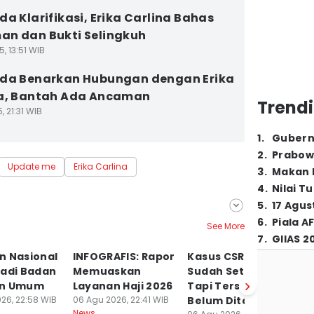
da Klarifikasi, Erika Carlina Bahas
n dan Bukti Selingkuh
5, 13:51 WIB
da Benarkan Hubungan dengan Erika
na, Bantah Ada Ancaman
Trendi
, 21:31 WIB
1
.
Gubern
2
.
Prabow
Update me
Erika Carlina
3
.
Makan B
4
.
Nilai T
5
.
17 Agus
6
.
Piala A
See More
7
.
GIIAS 2
n Nasional
INFOGRAFIS: Rapor
Kasus CSR BI-OJK
Us
Jadi Badan
Memuaskan
Sudah Setahun,
P
an Umum
Layanan Haji 2026
Tapi Tersangka
K
26, 22:58 WIB
06 Agu 2026, 22:41 WIB
Belum Ditahan
P
News