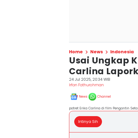
Home
News
Indonesia
Usai Ungkap K
Carlina Lapo
24 Jul 2025, 20:34 WIB
Irfan Fathurohman
News
Channel
potret Erika Carlina di film Pengantin Se
Intinya Sih