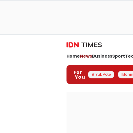
Home
News
Business
Sport
Te
For
# Yuk Vote
Iklanin
You