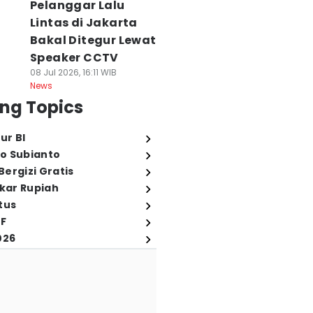
Pelanggar Lalu
Lintas di Jakarta
Bakal Ditegur Lewat
Speaker CCTV
08 Jul 2026, 16:11 WIB
News
ng Topics
ur BI
o Subianto
ergizi Gratis
ukar Rupiah
tus
FF
026
ut Kasus di
Kasus Bansos,
Pemimpin Junta
emkot Bengkulu,
Rudy
ke Bangkok,
PK Lakukan
Tanoesoedibjo
Thailand-
enggeledahan
Kembali Mangkir
Myanmar Sepak