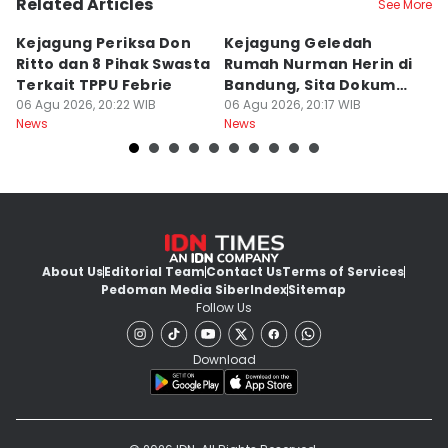
Related Articles
See More
Kejagung Periksa Don
Kejagung Geledah
I
Ritto dan 8 Pihak Swasta
Rumah Nurman Herin di
T
Terkait TPPU Febrie
Bandung, Sita Dokumen
T
06 Agu 2026, 20:22 WIB
TPPU Febrie
06 Agu 2026, 20:17 WIB
Sa
06
News
News
Ne
About Us
Editorial Team
Contact Us
Terms of Services
Pedoman Media Siber
Index
Sitemap
Follow Us
Download