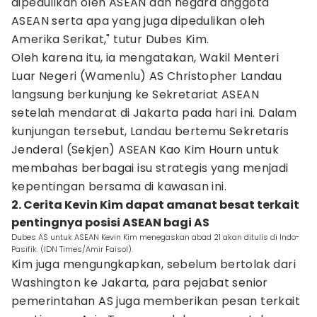
dipedulikan oleh ASEAN dan negara anggota
ASEAN serta apa yang juga dipedulikan oleh
Amerika Serikat," tutur Dubes Kim.
Oleh karena itu, ia mengatakan, Wakil Menteri
Luar Negeri (Wamenlu) AS Christopher Landau
langsung berkunjung ke Sekretariat ASEAN
setelah mendarat di Jakarta pada hari ini. Dalam
kunjungan tersebut, Landau bertemu Sekretaris
Jenderal (Sekjen) ASEAN Kao Kim Hourn untuk
membahas berbagai isu strategis yang menjadi
kepentingan bersama di kawasan ini.
2. Cerita Kevin Kim dapat amanat besat terkait
pentingnya posisi ASEAN bagi AS
Dubes AS untuk ASEAN Kevin Kim menegaskan abad 21 akan ditulis di Indo-
Pasifik. (IDN Times/Amir Faisol).
Kim juga mengungkapkan, sebelum bertolak dari
Washington ke Jakarta, para pejabat senior
pemerintahan AS juga memberikan pesan terkait