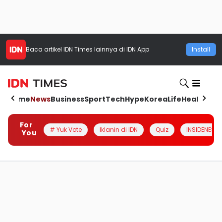
Baca artikel
IDN Times
lainnya di IDN App
Install
Home
News
Business
Sport
Tech
Hype
Korea
Life
Health
Aut
For
# Yuk Vote
Iklanin di IDN
Quiz
INSIDENESIA
You