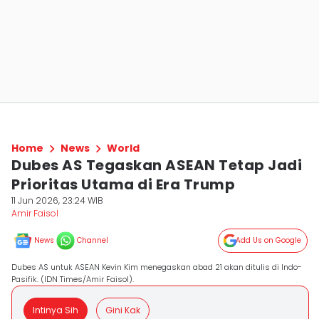
Home
News
World
Dubes AS Tegaskan ASEAN Tetap Jadi
Prioritas Utama di Era Trump
11 Jun 2026, 23:24 WIB
Amir Faisol
News
Channel
Add Us on Google
Dubes AS untuk ASEAN Kevin Kim menegaskan abad 21 akan ditulis di Indo-
Pasifik. (IDN Times/Amir Faisol).
Intinya Sih
Gini Kak