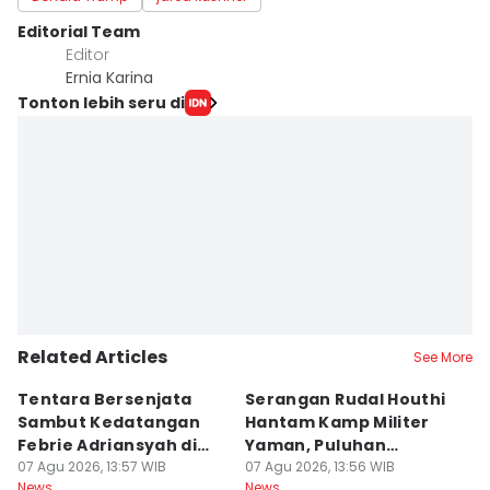
Editorial Team
Editor
Ernia Karina
Tonton lebih seru di
Related Articles
See More
Tentara Bersenjata
Serangan Rudal Houthi
F
Sambut Kedatangan
Hantam Kamp Militer
d
Febrie Adriansyah di
Yaman, Puluhan
R
Kejagung
07 Agu 2026, 13:57 WIB
Tentara Tewas
07 Agu 2026, 13:56 WIB
D
07
News
News
Ne