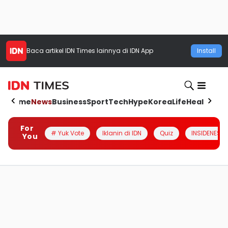
Baca artikel
IDN Times
lainnya di IDN App
Install
Home
News
Business
Sport
Tech
Hype
Korea
Life
Health
Aut
For
# Yuk Vote
Iklanin di IDN
Quiz
INSIDENESIA
You