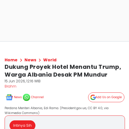
Home
News
World
Dukung Proyek Hotel Menantu Trump,
Warga Albania Desak PM Mundur
15 Jun 2026, 12:16 WIB
Brahm
News
Channel
Add Us on Google
Perdana Menteri Albania, Edi Rama. (President.gov.ua, CC BY 4.0, via
Wikimedia Commons)
Intinya Sih