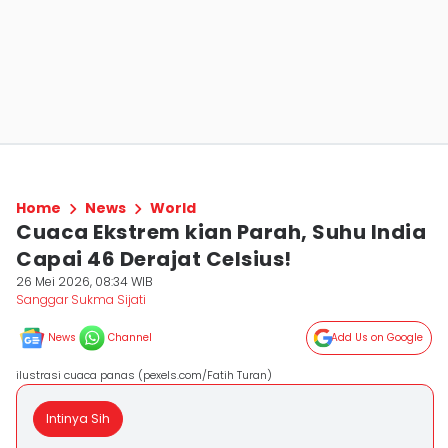
Home
News
World
Cuaca Ekstrem kian Parah, Suhu India
Capai 46 Derajat Celsius!
26 Mei 2026, 08:34 WIB
Sanggar Sukma Sijati
News
Channel
Add Us on Google
ilustrasi cuaca panas (pexels.com/Fatih Turan)
Intinya Sih