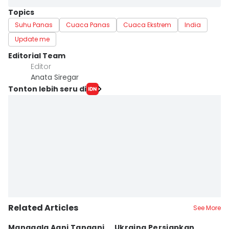
Topics
Suhu Panas
Cuaca Panas
Cuaca Ekstrem
India
Update me
Editorial Team
Editor
Anata Siregar
Tonton lebih seru di
Related Articles
See More
Manggala Agni Tangani
Ukraina Persiapkan
P