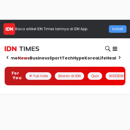
Baca artikel
IDN Times
lainnya di IDN App
Install
Home
News
Business
Sport
Tech
Hype
Korea
Life
Health
Aut
For
# Yuk Vote
Iklanin di IDN
Quiz
INSIDENESIA
You