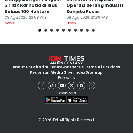
3 Titik Karhutla di Riau
Operasi Serang Industri
A
Seluas 100 Hektare
Senjata Rusia
J
08 Agu 2026, 23:58 WIB
08 Agu 2026, 23:39 WIB
08
News
News
Ne
About Us
Editorial Team
Contact Us
Terms of Services
Pedoman Media Siber
Index
Sitemap
Follow Us
Download
© 2026 IDN. All Rights Reserved.