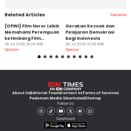
Related Articles
See More
[OPINI] Film Horor Lebih
Gerakan Kecoak dan
[
Memahami Perempuan
Pelajaran Demokrasi
M
ketimbang Film
bagi Indonesia
P
Romantis
28 Jul 2026, 18:04 WIB
28 Jul 2026, 10:56 WIB
W
19
Opinion
Opinion
Op
About Us
Editorial Team
Contact Us
Terms of Services
Pedoman Media Siber
Index
Sitemap
Follow Us
Download