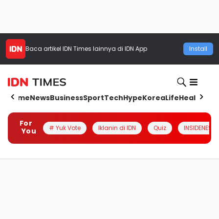
Baca artikel
IDN Times
lainnya di IDN App
Install
Home
News
Business
Sport
Tech
Hype
Korea
Life
Health
Aut
For
# Yuk Vote
Iklanin di IDN
Quiz
INSIDENESIA
You