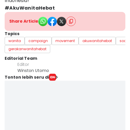
Indonesia!
#AkuWanitaHebat
Share Article
Topics
wanita
campaign
movement
akuwanitahebat
soci
gerakanwanitahebat
Editorial Team
Editor
Winston Utomo
Tonton lebih seru di