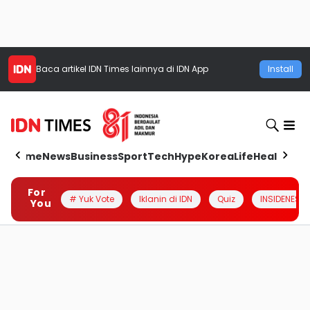
Baca artikel
IDN Times
lainnya di IDN App
Install
Home
News
Business
Sport
Tech
Hype
Korea
Life
Health
Aut
For
# Yuk Vote
Iklanin di IDN
Quiz
INSIDENESIA
You