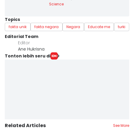
Science
Topics
fakta unik
fakta negara
Negara
Educate me
turki
Editorial Team
Editor
Ane Hukrisna
Tonton lebih seru di
Related Articles
See More