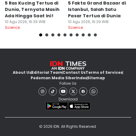
5 Ras Kucing Tertua di
5 Fakta Grand Bazaar di
M
Dunia, Ternyata Masih
Istanbul, Salah Satu
S
Ada Hingga Saat Ini!
Pasar Tertua di Dunia
F
10 Agu 2026, 16:39 WIB
10 Agu 2026, 16:29 WIB
10
Science
Science
Sc
About Us
Editorial Team
Contact Us
Terms of Services
Pedoman Media Siber
Index
Sitemap
Follow Us
Download
© 2026 IDN. All Rights Reserved.