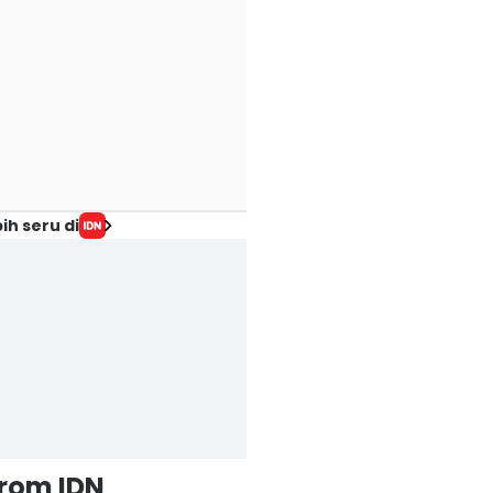
ih seru di
from IDN