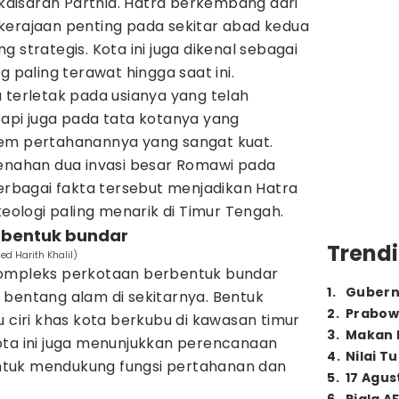
aisaran Parthia. Hatra berkembang dari
kerajaan penting pada sekitar abad kedua
 strategis. Kota ini juga dikenal sebagai
g paling terawat hingga saat ini.
 terletak pada usianya yang telah
tapi juga pada tata kotanya yang
tem pertahanannya yang sangat kuat.
menahan dua invasi besar Romawi pada
Berbagai fakta tersebut menjadikan Hatra
keologi paling menarik di Timur Tengah.
erbentuk bundar
Trendi
 Harith Khalil)
kompleks perkotaan berbentuk bundar
1
.
Gubern
 bentang alam di sekitarnya. Bentuk
2
.
Prabow
u ciri khas kota berkubu di kawasan timur
3
.
Makan B
ota ini juga menunjukkan perencanaan
4
.
Nilai T
tuk mendukung fungsi pertahanan dan
5
.
17 Agus