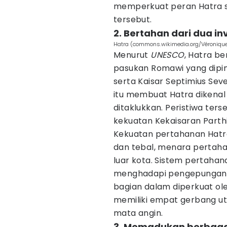
memperkuat peran Hatra s
tersebut.
2. Bertahan dari dua i
Hatra (commons.wikimedia.org/Véroniqu
Menurut
UNESCO
, Hatra b
pasukan Romawi yang dipim
serta Kaisar Septimius Sev
itu membuat Hatra dikenal 
ditaklukkan. Peristiwa ter
kekuatan Kekaisaran Part
Kekuatan pertahanan Hatra
dan tebal, menara pertahan
luar kota. Sistem pertaha
menghadapi pengepungan d
bagian dalam diperkuat ole
memiliki empat gerbang 
mata angin.
3. Memadukan berbaga