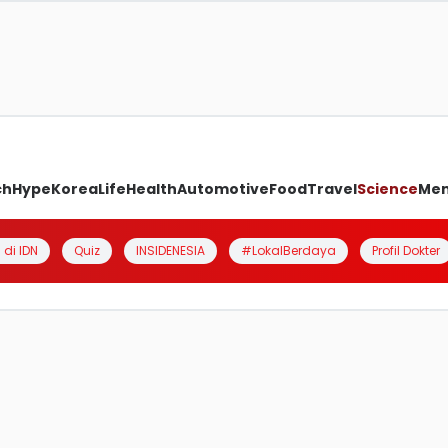
ch
Hype
Korea
Life
Health
Automotive
Food
Travel
Science
Me
 di IDN
Quiz
INSIDENESIA
#LokalBerdaya
Profil Dokter