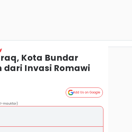
y
Iraq, Kota Bundar
 dari Invasi Romawi
Add Us on Google
al-mauktar)