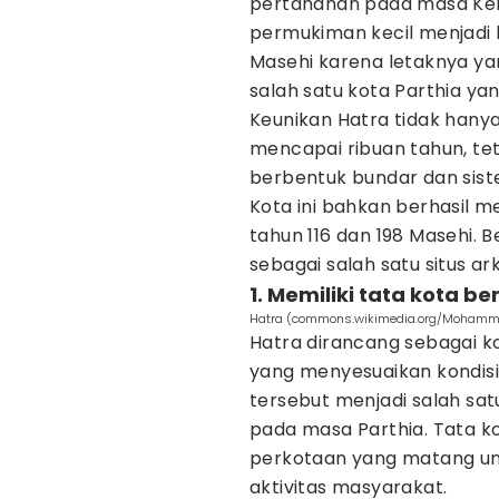
pertahanan pada masa Kek
permukiman kecil menjadi 
Masehi karena letaknya yang
salah satu kota Parthia yan
Keunikan Hatra tidak hanya
mencapai ribuan tahun, te
berbentuk bundar dan sis
Kota ini bahkan berhasil 
tahun 116 dan 198 Masehi. 
sebagai salah satu situs ar
1. Memiliki tata kota b
Hatra (commons.wikimedia.org/Mohammed
Hatra dirancang sebagai 
yang menyesuaikan kondisi
tersebut menjadi salah sat
pada masa Parthia. Tata k
perkotaan yang matang un
aktivitas masyarakat.