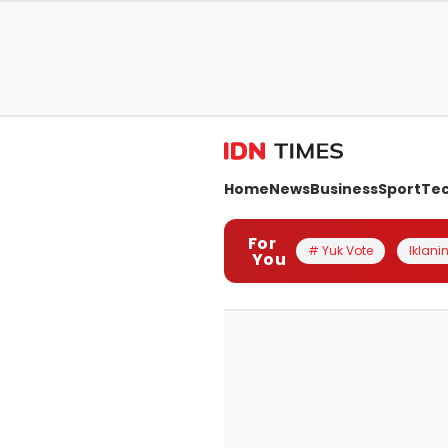
Home
News
Business
Sport
Te
For
# Yuk Vote
Iklanin
You