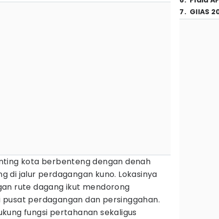
6
.
Piala A
7
.
GIIAS 2
nting kota berbenteng dengan denah
 di jalur perdagangan kuno. Lokasinya
gan rute dagang ikut mendorong
 pusat perdagangan dan persinggahan.
kung fungsi pertahanan sekaligus