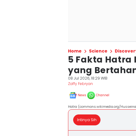
Home
Science
Discover
5 Fakta Hatra 
yang Bertahan
08 Jul 2026, 18:29 WIB
Zaffy Febryan
News
Channel
Hatra (commons.wikimedia.org/Hussein
Intinya Sih