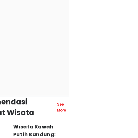
endasi
See
t Wisata
More
Wisata Kawah
Putih Bandung: