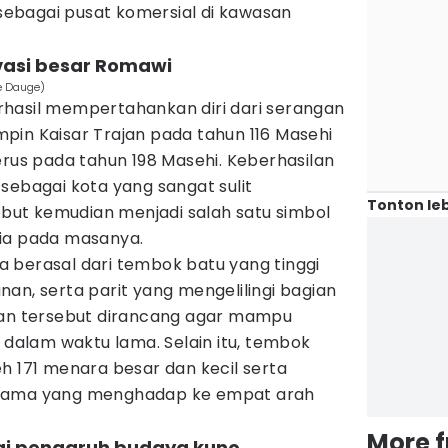
ebagai pusat komersial di kawasan
nvasi besar Romawi
e Dauge)
erhasil mempertahankan diri dari serangan
pin Kaisar Trajan pada tahun 116 Masehi
erus pada tahun 198 Masehi. Keberhasilan
sebagai kota yang sangat sulit
Tonton leb
sebut kemudian menjadi salah satu simbol
hia pada masanya.
 berasal dari tembok batu yang tinggi
an, serta parit yang mengelilingi bagian
nan tersebut dirancang agar mampu
alam waktu lama. Selain itu, tembok
h 171 menara besar dan kecil serta
utama yang menghadap ke empat arah
More 
i pengaruh budaya kuno