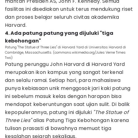
mantan Presiden AS, John F. Kennedy. Semua
fasilitas ini disediakan untuk terus mendukung riset
dan proses belajar seluruh civitas akademika
Harvard.
4. Ada patung patung yang dijuluki "tiga
kebohongan"
Patung "The Statue of Three Lies" di Harvard Yard di Universitas Harvard di
Cambridge, Massachusetts. (commons.wikimedia.org/Jules Verne Times
Two)
Patung perunggu John Harvard di Harvard Yard
merupakan ikon kampus yang sangat terkenal
dan selalu ramai. Setiap hari, para mahasiswa
punya kebiasaan unik menggosok jari kaki patung
ini sebelum masuk kelas dengan harapan bisa
mendapat keberuntungan saat ujian sulit. Di balik
kepopulerannya, patung ini dijuluki
"The Statue of
Three Lies"
alias Patung Tiga Kebohongan karena
tulisan prasasti di bawahnya memuat tiga
kesalahan sejarah sekaligus.