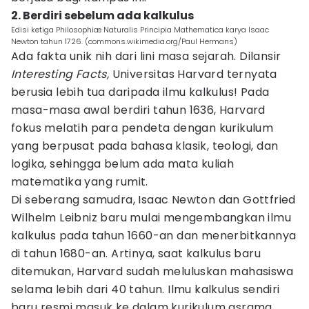
2. Berdiri sebelum ada kalkulus
Edisi ketiga Philosophiæ Naturalis Principia Mathematica karya Isaac
Newton tahun 1726. (commons.wikimedia.org/Paul Hermans)
Ada fakta unik nih dari lini masa sejarah. Dilansir
Interesting Facts,
Universitas Harvard ternyata
berusia lebih tua daripada ilmu kalkulus! Pada
masa-masa awal berdiri tahun 1636, Harvard
fokus melatih para pendeta dengan kurikulum
yang berpusat pada bahasa klasik, teologi, dan
logika, sehingga belum ada mata kuliah
matematika yang rumit.
Di seberang samudra, Isaac Newton dan Gottfried
Wilhelm Leibniz baru mulai mengembangkan ilmu
kalkulus pada tahun 1660-an dan menerbitkannya
di tahun 1680-an. Artinya, saat kalkulus baru
ditemukan, Harvard sudah meluluskan mahasiswa
selama lebih dari 40 tahun. Ilmu kalkulus sendiri
baru resmi masuk ke dalam kurikulum asrama