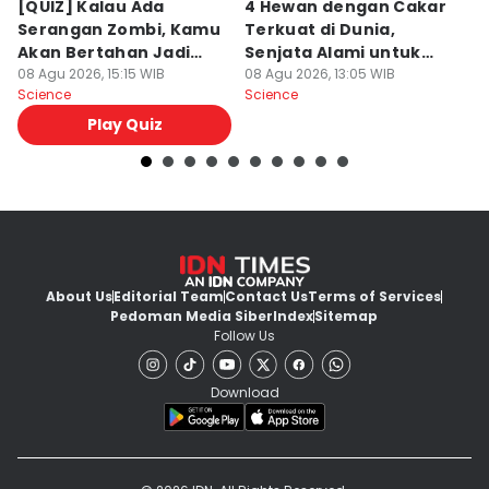
[QUIZ] Kalau Ada
4 Hewan dengan Cakar
M
Serangan Zombi, Kamu
Terkuat di Dunia,
O
Akan Bertahan Jadi
Senjata Alami untuk
T
Manusia atau Ikut
08 Agu 2026, 15:15 WIB
Berburu!
08 Agu 2026, 13:05 WIB
S
08
Science
Science
Sc
Berubah?
Play Quiz
About Us
Editorial Team
Contact Us
Terms of Services
Pedoman Media Siber
Index
Sitemap
Follow Us
Download