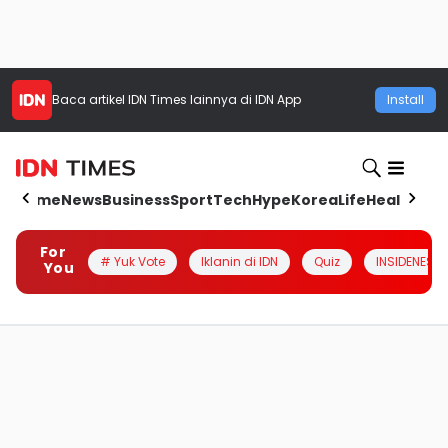
Baca artikel
IDN Times
lainnya di IDN App
Install
Home
News
Business
Sport
Tech
Hype
Korea
Life
Health
Aut
For
# Yuk Vote
Iklanin di IDN
Quiz
INSIDENESIA
You