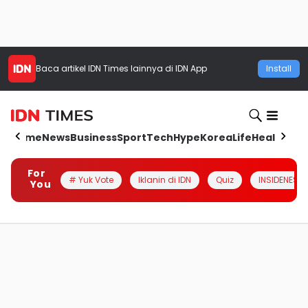
Baca artikel
IDN Times
lainnya di IDN App
Install
Home
News
Business
Sport
Tech
Hype
Korea
Life
Health
Aut
For
# Yuk Vote
Iklanin di IDN
Quiz
INSIDENESIA
You