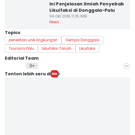
Ini Penjelasan Ilmiah Penyebab
Likuifaksi di Donggala-Palu
04 Okt 2018, 11:35 WIB
News
Topics
penelitian unik lingkungan
Gempa Donggala
Tsunami Palu
Likuifaksi Tanah
Likuifaksi
Editorial Team
3+
Editor
Tonton lebih seru di
Bayu D. Wicaksono
Editor
Aria Hamzah
Editor
Rosa Folia