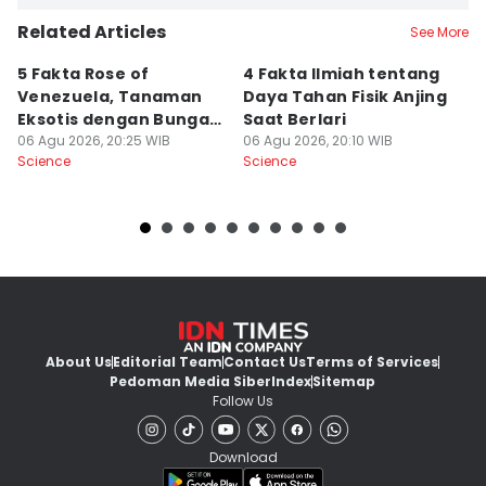
Related Articles
See More
5 Fakta Rose of
4 Fakta Ilmiah tentang
5 
Venezuela, Tanaman
Daya Tahan Fisik Anjing
d
Eksotis dengan Bunga
Saat Berlari
S
Merah Menyala
06 Agu 2026, 20:25 WIB
06 Agu 2026, 20:10 WIB
06
Science
Science
Sc
About Us
Editorial Team
Contact Us
Terms of Services
Pedoman Media Siber
Index
Sitemap
Follow Us
Download