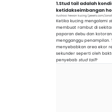
1.Stud tail adalah kond
ketidakseimbangan h
ilustrasi hewan kucing (pexels.com/Jona
Ketika kucing mengalami
s
membuat rambut di sekita
paparan debu dan kotoran
mengganggu penampilan. Tid
menyebabkan area ekor re
sekunder seperti oleh bakt
penyebab
stud tail
?