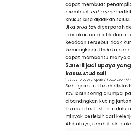
dapat membuat penampilan
membuat
cat owner
sediki
khusus bisa dijadikan solusi.
Jika
stud tail
diperparah de
diberikan antibiotik dan o
keadaan tersebut tidak k
kemungkinan tindakan ampu
dapat membantu menyeles
3.Steril jadi upaya ya
kasus stud tail
ilustrasi prosedur operasi (pexels.com/A
Sebagaimana telah dijelas
tail
lebih sering dijumpai p
dibandingkan kucing jantan 
hormon testosteron dalam
minyak berlebih dari kelenj
Akibatnya, rambut ekor aka