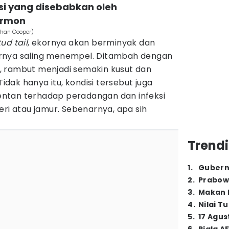
isi yang disebabkan oleh
ormon
than Cooper)
tud tail
, ekornya akan berminyak dan
rnya saling menempel. Ditambah dengan
, rambut menjadi semakin kusut dan
ak hanya itu, kondisi tersebut juga
ntan terhadap peradangan dan infeksi
eri atau jamur. Sebenarnya, apa sih
Trendi
1
.
Gubern
2
.
Prabow
3
.
Makan B
4
.
Nilai T
5
.
17 Agus