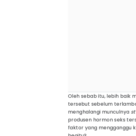
Oleh sebab itu, lebih bai
tersebut sebelum terlamb
menghalangi munculnya
st
produsen hormon seks ters
faktor yang mengganggu ke
begitu?