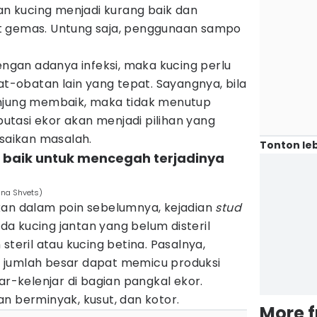
 kucing menjadi kurang baik dan
t gemas. Untung saja, penggunaan sampo
ngan adanya infeksi, maka kucing perlu
bat-obatan lain yang tepat. Sayangnya, bila
unjung membaik, maka tidak menutup
tasi ekor akan menjadi pilihan yang
aikan masalah.
Tonton leb
ng baik untuk mencegah terjadinya
nna Shvets)
kan dalam poin sebelumnya, kejadian
stud
ada kucing jantan yang belum disteril
steril atau kucing betina. Pasalnya,
 jumlah besar dapat memicu produksi
ar-kelenjar di bagian pangkal ekor.
n berminyak, kusut, dan kotor.
More 