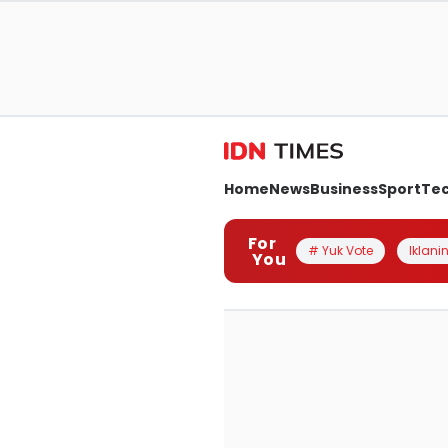
Home
News
Business
Sport
Te
For
# Yuk Vote
Iklanin
You