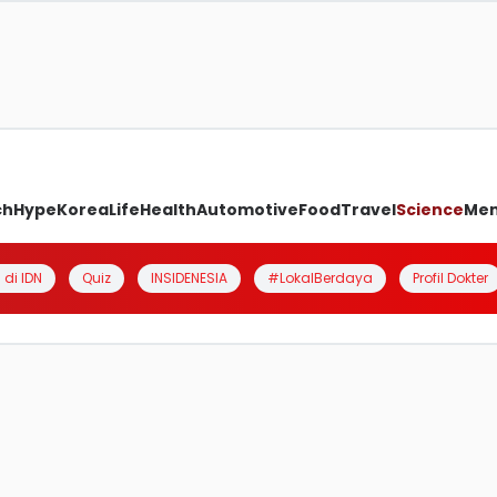
ch
Hype
Korea
Life
Health
Automotive
Food
Travel
Science
Me
 di IDN
Quiz
INSIDENESIA
#LokalBerdaya
Profil Dokter