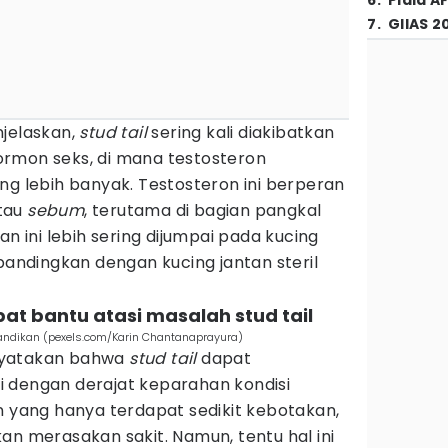
6
.
Piala A
7
.
GIIAS 2
jelaskan,
stud tail
sering kali diakibatkan
rmon seks, di mana testosteron
ng lebih banyak. Testosteron ini berperan
tau
sebum
, terutama di bagian pangkal
an ini lebih sering dijumpai pada kucing
ibandingkan dengan kucing jantan steril
t bantu atasi masalah stud tail
mandikan (pexels.com/Karin Chantanaprayura)
atakan bahwa
stud tail
dapat
 dengan derajat keparahan kondisi
n yang hanya terdapat sedikit kebotakan,
an merasakan sakit. Namun, tentu hal ini