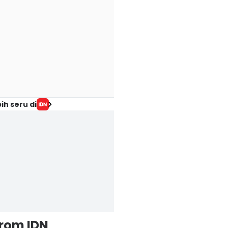
ih seru di
from IDN