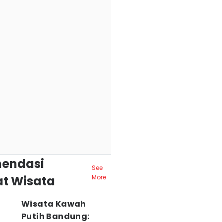
endasi
See
t Wisata
More
Wisata Kawah
Putih Bandung: