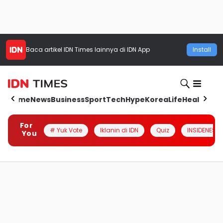
Baca artikel
IDN Times
lainnya di IDN App
Install
Home
News
Business
Sport
Tech
Hype
Korea
Life
Health
Aut
For
# Yuk Vote
Iklanin di IDN
Quiz
INSIDENESIA
You