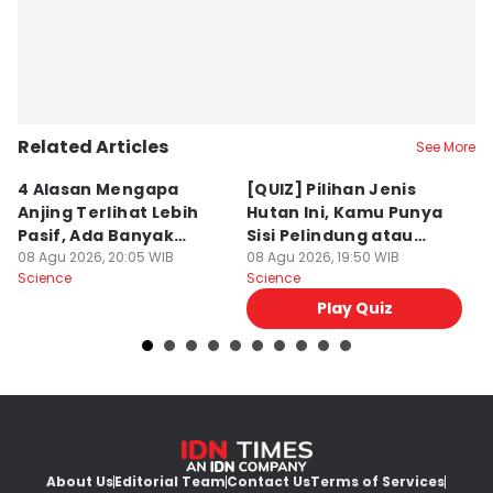
Related Articles
See More
4 Alasan Mengapa
[QUIZ] Pilihan Jenis
7 
Anjing Terlihat Lebih
Hutan Ini, Kamu Punya
p
Pasif, Ada Banyak
Sisi Pelindung atau
T
Faktor!
08 Agu 2026, 20:05 WIB
Penghancur?
08 Agu 2026, 19:50 WIB
N
08
Science
Science
Sc
Play Quiz
About Us
Editorial Team
Contact Us
Terms of Services