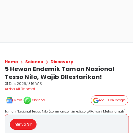
Home
Science
Discovery
5 Hewan Endemik Taman Nasional
Tesso Nilo, Wajib DIlestarikan!
01 Des 2025, 13:16 WIB
Arzha Ali Rahmat
News
Channel
Add Us on Google
Taman Nasional Tesso Nilo (commons.wikimedia.org/Raiyani Muharramah)
Intinya Sih