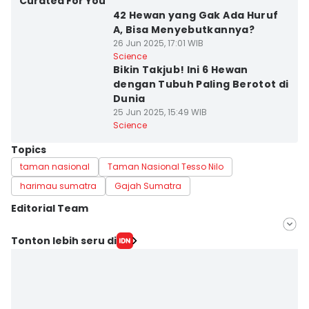
Curated For You
42 Hewan yang Gak Ada Huruf
A, Bisa Menyebutkannya?
26 Jun 2025, 17:01 WIB
Science
Bikin Takjub! Ini 6 Hewan
dengan Tubuh Paling Berotot di
Dunia
25 Jun 2025, 15:49 WIB
Science
Topics
taman nasional
Taman Nasional Tesso Nilo
harimau sumatra
Gajah Sumatra
Editorial Team
Editor
Tonton lebih seru di
Ernia Karina
Editor
Achmad Fatkhur Rozi