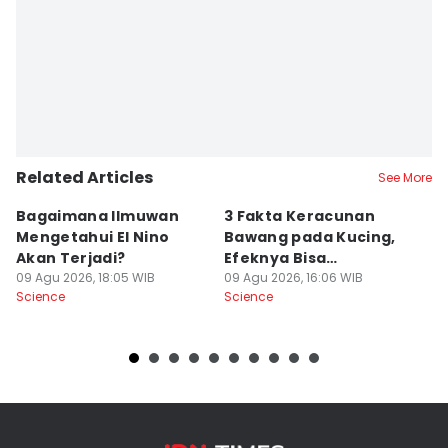
Related Articles
See More
Bagaimana Ilmuwan
3 Fakta Keracunan
5
Mengetahui El Nino
Bawang pada Kucing,
D
Akan Terjadi?
Efeknya Bisa
C
09 Agu 2026, 18:05 WIB
Mematikan!
09 Agu 2026, 16:06 WIB
09
Science
Science
Sc