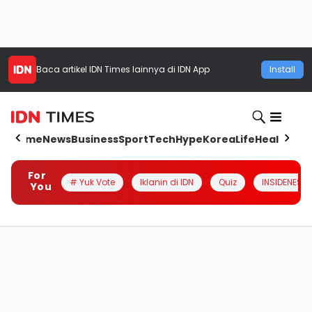
Baca artikel
IDN Times
lainnya di IDN App
Install
Home
News
Business
Sport
Tech
Hype
Korea
Life
Health
Aut
For
# Yuk Vote
Iklanin di IDN
Quiz
INSIDENESIA
You