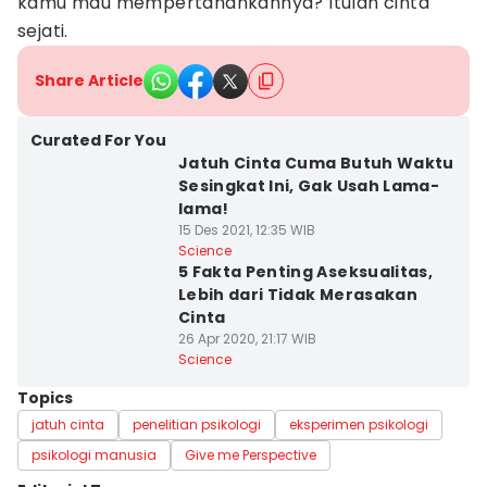
kamu mau mempertahankannya? Itulah cinta
sejati.
Share Article
Curated For You
Jatuh Cinta Cuma Butuh Waktu
Sesingkat Ini, Gak Usah Lama-
lama!
15 Des 2021, 12:35 WIB
Science
5 Fakta Penting Aseksualitas,
Lebih dari Tidak Merasakan
Cinta
26 Apr 2020, 21:17 WIB
Science
Topics
jatuh cinta
penelitian psikologi
eksperimen psikologi
psikologi manusia
Give me Perspective