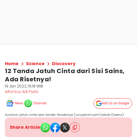
Home
Science
Discovery
12 Tanda Jatuh Cinta dari Sisi Sains,
Ada Risetnya!
19 Jan 2022, 16:18 WIB
Alfonsus Adi Putra
News
Channel
Add Us on Google
ilustrasi jatuh cinta dan tanda-tandanya (unsplash.com/Jakob Owens)
Share Article