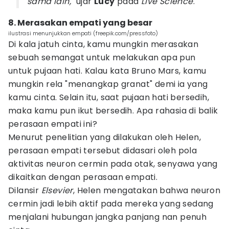
sama lain,"
ujar
Lucy
pada
Live
Science
.
8. Merasakan empati yang besar
ilustrasi menunjukkan empati (freepik.com/pressfoto)
Di kala jatuh cinta, kamu mungkin merasakan
sebuah semangat untuk melakukan apa pun
untuk pujaan hati. Kalau kata Bruno Mars, kamu
mungkin rela "menangkap granat" demi ia yang
kamu cinta. Selain itu, saat pujaan hati bersedih,
maka kamu pun ikut bersedih. Apa rahasia di balik
perasaan empati ini?
Menurut penelitian yang dilakukan oleh Helen,
perasaan empati tersebut didasari oleh pola
aktivitas neuron cermin pada otak, senyawa yang
dikaitkan dengan perasaan empati.
Dilansir
Elsevier
, Helen mengatakan bahwa neuron
cermin jadi lebih aktif pada mereka yang sedang
menjalani hubungan jangka panjang nan penuh