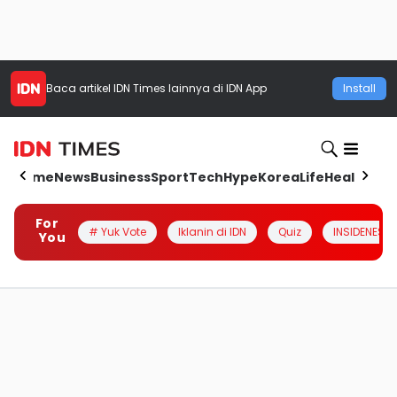
Baca artikel
IDN Times
lainnya di IDN App
Install
Home
News
Business
Sport
Tech
Hype
Korea
Life
Health
Aut
For
# Yuk Vote
Iklanin di IDN
Quiz
INSIDENESIA
You