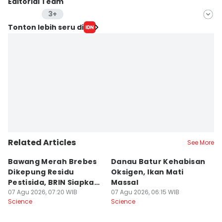
Editorial Team
3+
Editor
Tonton lebih seru di
Bayu D. Wicaksono
Editor
Bayu Aditya Suryanto
Editor
Alfonsus Adi Putra
Related Articles
See More
Bawang Merah Brebes
Danau Batur Kehabisan
5
Dikepung Residu
Oksigen, Ikan Mati
V
Pestisida, BRIN Siapkan
Massal
E
Solusi
07 Agu 2026, 07:20 WIB
07 Agu 2026, 06:15 WIB
M
06
Science
Science
Sc