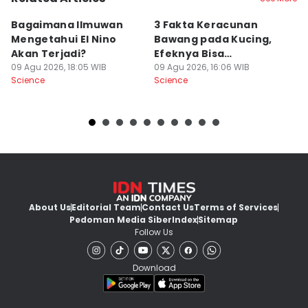
Bagaimana Ilmuwan
3 Fakta Keracunan
5
Mengetahui El Nino
Bawang pada Kucing,
D
Akan Terjadi?
Efeknya Bisa
C
09 Agu 2026, 18:05 WIB
Mematikan!
09 Agu 2026, 16:06 WIB
09
Science
Science
Sc
About Us
Editorial Team
Contact Us
Terms of Services
Pedoman Media Siber
Index
Sitemap
Follow Us
Download