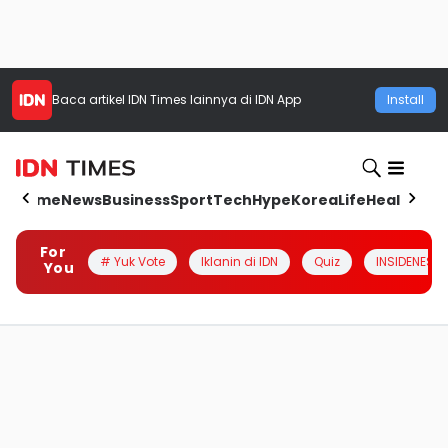
Baca artikel
IDN Times
lainnya di IDN App
Install
Home
News
Business
Sport
Tech
Hype
Korea
Life
Health
Aut
For
# Yuk Vote
Iklanin di IDN
Quiz
INSIDENESIA
You