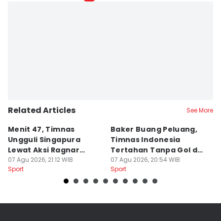
Related Articles
See More
Menit 47, Timnas
Baker Buang Peluang,
P
Ungguli Singapura
Timnas Indonesia
D
Lewat Aksi Ragnar
Tertahan Tanpa Gol di
N
Oratmangoen
07 Agu 2026, 21:12 WIB
Babak I
07 Agu 2026, 20:54 WIB
07
Sport
Sport
Sp