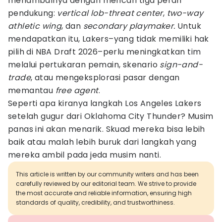
menambalnya dengan mencari tiga peran
pendukung:
vertical lob-threat center
,
two-way
athletic wing
, dan
secondary playmaker.
Untuk
mendapatkan itu, Lakers–yang tidak memiliki hak
pilih di NBA Draft 2026–perlu meningkatkan tim
melalui pertukaran pemain, skenario
sign-and-
trade
, atau mengeksplorasi pasar dengan
memantau
free agent
.
Seperti apa kiranya langkah Los Angeles Lakers
setelah gugur dari Oklahoma City Thunder? Musim
panas ini akan menarik. Skuad mereka bisa lebih
baik atau malah lebih buruk dari langkah yang
mereka ambil pada jeda musim nanti.
This article is written by our community writers and has been
carefully reviewed by our editorial team. We strive to provide
the most accurate and reliable information, ensuring high
standards of quality, credibility, and trustworthiness.