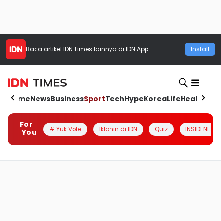
Baca artikel
IDN Times
lainnya di IDN App
Install
Home
News
Business
Sport
Tech
Hype
Korea
Life
Health
Aut
For
# Yuk Vote
Iklanin di IDN
Quiz
INSIDENESIA
You