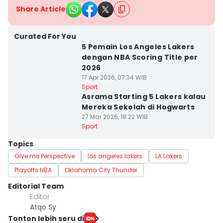
Share Article
Curated For You
5 Pemain Los Angeles Lakers
dengan NBA Scoring Title per
2026
17 Apr 2026, 07:34 WIB
Sport
Asrama Starting 5 Lakers kalau
Mereka Sekolah di Hogwarts
27 Mar 2026, 18:22 WIB
Sport
Topics
Give me Perspective
los angeles lakers
LA Lakers
Playoffs NBA
Oklahoma City Thunder
Editorial Team
Editor
Atqo Sy
Tonton lebih seru di