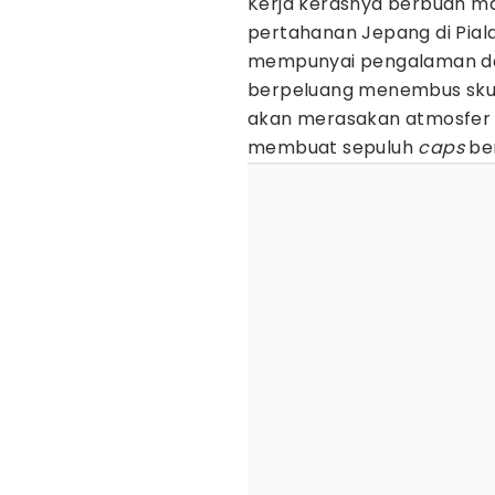
Kerja kerasnya berbuah ma
pertahanan Jepang di Piala
mempunyai pengalaman da
berpeluang menembus skua
akan merasakan atmosfer pe
membuat sepuluh
caps
ber