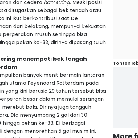
aran dan cedera
hamstring.
Meski posisi
yata ditugaskan sebagai bek tengah atau
a ini ikut berkontribusi saat De
gan dari belakang, mempunyai kekuatan
ca pergerakan musuh sehingga bisa
ngga pekan ke-33, dirinya dipasang tujuh
sering menempati bek tengah
Tonton leb
erdam
mpulkan banyak menit bermain lantaran
ngah utama Feyenoord Rotterdam pada
n yang kini berusia 29 tahun tersebut bisa
berperan besar dalam memulai serangan
f merebut bola. Dirinya juga tangguh
ara. Dia menyumbang 2 gol dari 30
) hingga pekan ke-33. Di berbagai
li dengan menorehkan 5 gol musim ini.
More 