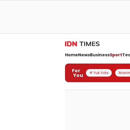
Home
News
Business
Sport
Te
For
# Yuk Vote
Iklanin
You