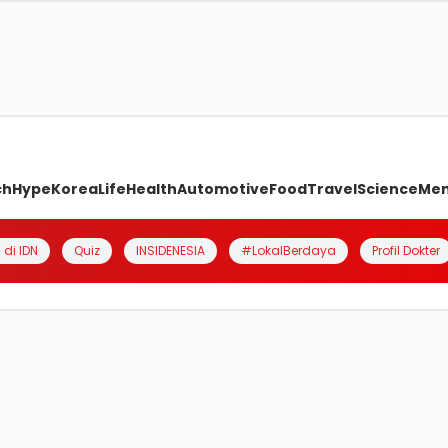
ch
Hype
Korea
Life
Health
Automotive
Food
Travel
Science
Me
 di IDN
Quiz
INSIDENESIA
#LokalBerdaya
Profil Dokter