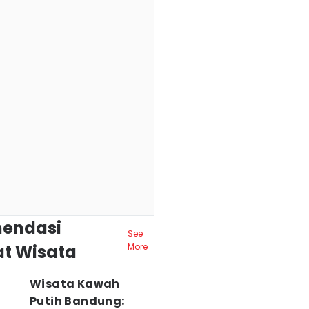
endasi
See
t Wisata
More
Wisata Kawah
Putih Bandung: