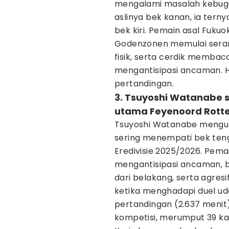
mengalami masalah kebug
aslinya bek kanan, ia tern
bek kiri. Pemain asal Fukuok
Godenzonen memulai seran
fisik, serta cerdik memba
mengantisipasi ancaman. Hi
pertandingan.
3. Tsuyoshi Watanabe 
utama Feyenoord Rott
Tsuyoshi Watanabe mengu
sering menempati bek te
Eredivisie 2025/2026. Pemai
mengantisipasi ancaman, 
dari belakang, serta agresi
ketika menghadapi duel ud
pertandingan (2.637 menit
kompetisi, merumput 39 ka