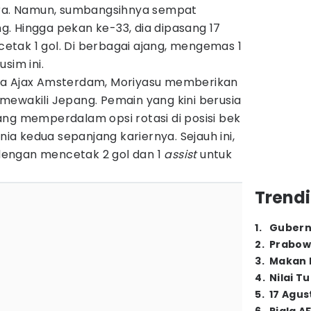
ara. Namun, sumbangsihnya sempat
. Hingga pekan ke-33, dia dipasang 17
tak 1 gol. Di berbagai ajang, mengemas 1
sim ini.
ma Ajax Amsterdam, Moriyasu memberikan
mewakili Jepang. Pemain yang kini berusia
ang memperdalam opsi rotasi di posisi bek
unia kedua sepanjang kariernya. Sejauh ini,
dengan mencetak 2 gol dan 1
assist
untuk
Trendi
1
.
Gubern
2
.
Prabow
3
.
Makan B
4
.
Nilai T
5
.
17 Agus