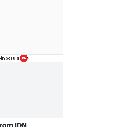
ih seru di
from IDN