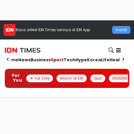
Baca artikel
IDN Times
lainnya di IDN App
Install
Home
News
Business
Sport
Tech
Hype
Korea
Life
Health
Aut
For
# Yuk Vote
Iklanin di IDN
Quiz
INSIDENESIA
You