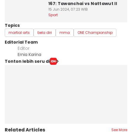
167: Tawanchai vs Nattawut II
15 Jun 2024, 07:23 WIB
Sport
Topics
martial arts
bela diri
mma
ONE Championship
Editorial Team
Editor
Ernia Karina
Tonton lebih seru di
Related Articles
See More