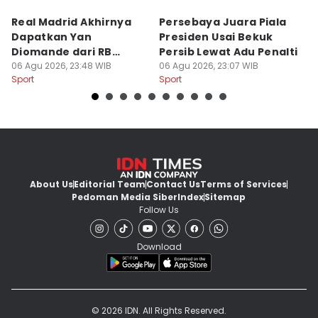
Real Madrid Akhirnya
Persebaya Juara Piala
H
Dapatkan Yan
Presiden Usai Bekuk
S
Diomande dari RB
Persib Lewat Adu Penalti
I
Leipzig
06 Agu 2026, 23:48 WIB
06 Agu 2026, 23:07 WIB
B
06
Sport
Sport
Sp
L
About Us
Editorial Team
Contact Us
Terms of Services
Pedoman Media Siber
Index
Sitemap
Follow Us
Download
© 2026 IDN. All Rights Reserved.