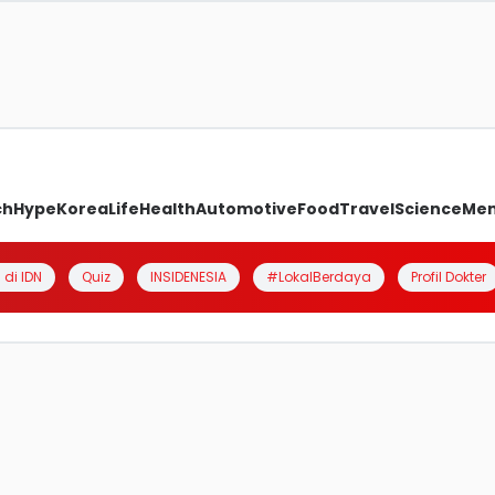
ch
Hype
Korea
Life
Health
Automotive
Food
Travel
Science
Me
 di IDN
Quiz
INSIDENESIA
#LokalBerdaya
Profil Dokter