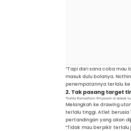
“Tapi dari sana coba mau l
masuk dulu bolanya. Nothin
penempatannya terlalu ke p
2. Tak pasang target ti
Thalita Ramadhani Wiryawan di babak kual
Melangkah ke drawing uta
terlalu tinggi. Atlet berusi
pertandingan yang akan dij
“Tidak mau berpikir terlalu 