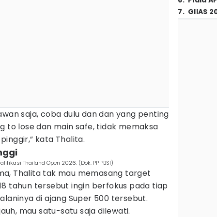
6
.
Piala A
7
.
GIIAS 2
awan saja, coba dulu dan dan yang penting
g to lose dan main safe, tidak memaksa
inggir,” kata Thalita.
nggi
ifikasi Thailand Open 2026. (Dok. PP PBSI)
ma, Thalita tak mau memasang target
a 18 tahun tersebut ingin berfokus pada tiap
alaninya di ajang Super 500 tersebut.
jauh, mau satu-satu saja dilewati.