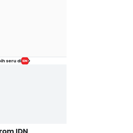
ih seru di
from IDN