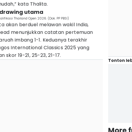
dah,” kata Thalita.
i drawing utama
ifikasi Thailand Open 2026. (Dok. PP PBSI)
ta akan berduel melawan wakil India,
-head menunjukkan catatan pertemuan
aruah imbang 1-1. Keduanya terakhir
agos International Classics 2025 yang
skor 19-21, 25-23, 21-17.
Tonton leb
More 