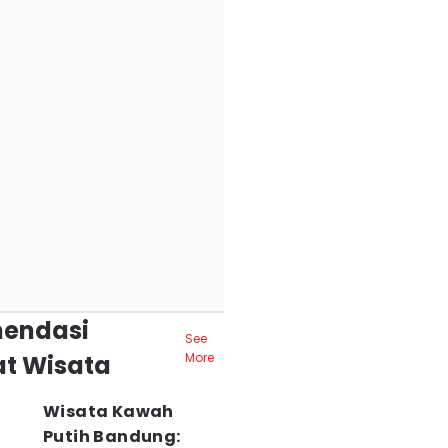
endasi
See
t Wisata
More
Wisata Kawah
Putih Bandung: