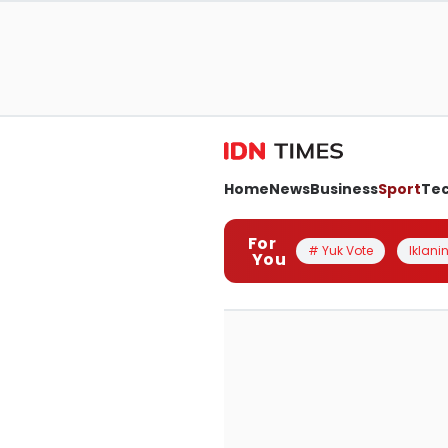
Home
News
Business
Sport
Te
For
# Yuk Vote
Iklanin
You