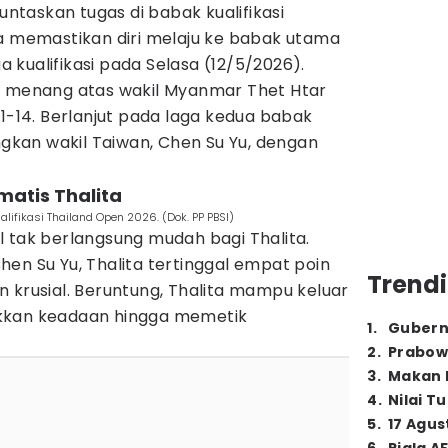
taskan tugas di babak kualifikasi
ta memastikan diri melaju ke babak utama
kualifikasi pada Selasa (12/5/2026).
a menang atas wakil Myanmar Thet Htar
21-14. Berlanjut pada laga kedua babak
angkan wakil Taiwan, Chen Su Yu, dengan
atis Thalita
ifikasi Thailand Open 2026. (Dok. PP PBSI)
 tak berlangsung mudah bagi Thalita.
en Su Yu, Thalita tertinggal empat poin
Trendi
 krusial. Beruntung, Thalita mampu keluar
kkan keadaan hingga memetik
1
.
Gubern
2
.
Prabow
3
.
Makan B
4
.
Nilai T
5
.
17 Agus