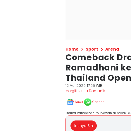
Home
Sport
Arena
Comeback Dra
Ramadhani ke
Thailand Ope
12 Mei 2026, 17:55 WIB
Margith Juita Damanik
News
Channel
Thalita Ramadhani Wiryawan di babak kual
Intinya Sih