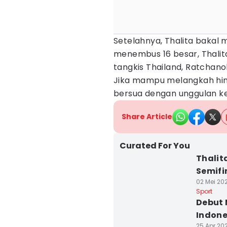
Setelahnya, Thalita bakal 
menembus 16 besar, Thalit
tangkis Thailand, Ratchano
Jika mampu melangkah hing
bersua dengan unggulan ket
Share Article
Curated For You
Thalit
Semifi
02 Mei 202
Sport
Debut 
Indone
25 Apr 202