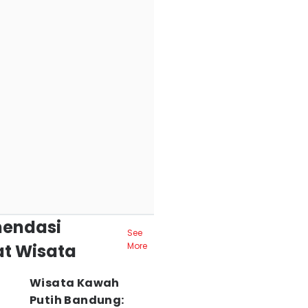
endasi
See
t Wisata
More
Wisata Kawah
Putih Bandung: