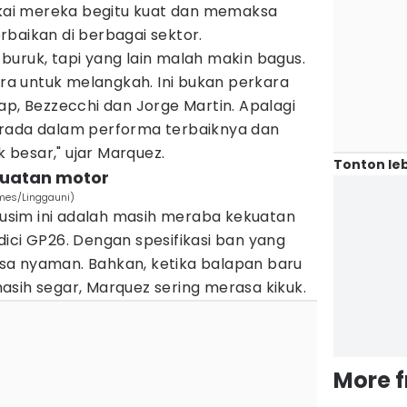
pakai mereka begitu kuat dan memaksa
baikan di berbagai sektor.
h buruk, tapi yang lain malah makin bagus.
a untuk melangkah. Ini bukan perkara
ap, Bezzecchi dan Jorge Martin. Apalagi
erada dalam performa terbaiknya dan
besar," ujar Marquez.
Tonton leb
kuatan motor
mes/Linggauni)
sim ini adalah masih meraba kekuatan
ici GP26. Dengan spesifikasi ban yang
sa nyaman. Bahkan, ketika balapan baru
asih segar, Marquez sering merasa kikuk.
More 