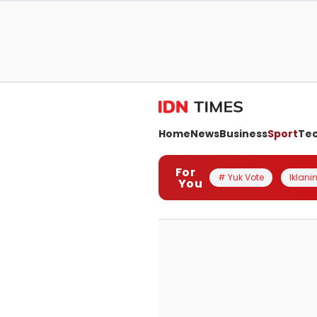
Home
News
Business
Sport
Te
For
# Yuk Vote
Iklanin
You