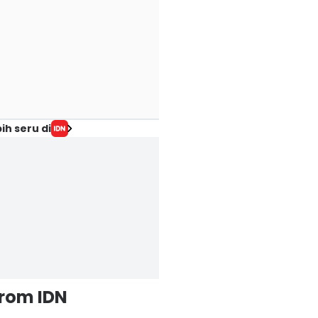
ih seru di
from IDN