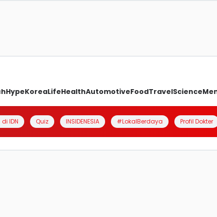
ch
Hype
Korea
Life
Health
Automotive
Food
Travel
Science
Me
 di IDN
Quiz
INSIDENESIA
#LokalBerdaya
Profil Dokter