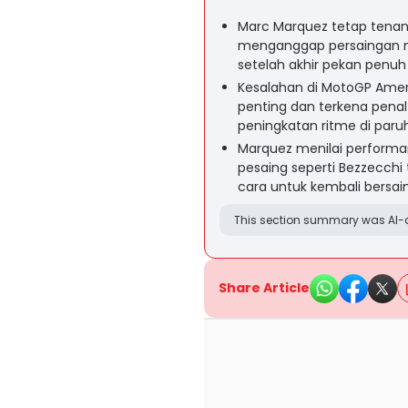
Marc Marquez tetap tenan
menganggap persaingan m
setelah akhir pekan penuh 
Kesalahan di MotoGP Amer
penting dan terkena penalt
peningkatan ritme di paruh
Marquez menilai performany
pesaing seperti Bezzecchi 
cara untuk kembali bersain
This section summary was AI-a
Share Article