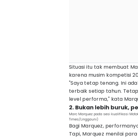
Situasi itu tak membuat M
karena musim kompetisi 20
"Saya tetap tenang. Ini ad
terbaik setiap tahun. Teta
level performa," kata Marq
2. Bukan lebih buruk, 
Marc Marquez pada sesi kualifikasi MotoG
Times/Linggauni)
Bagi Marquez, performanya d
Tapi, Marquez menilai para