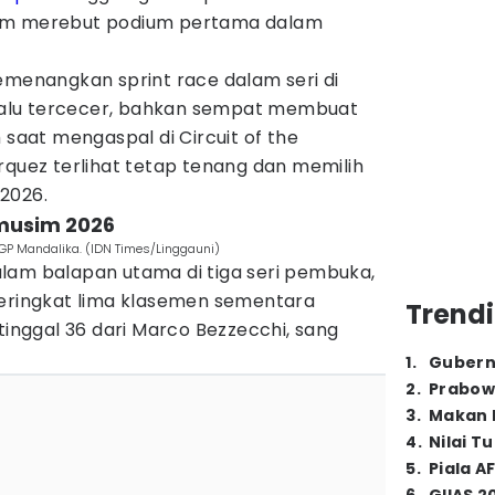
lum merebut podium pertama dalam
emenangkan sprint race dalam seri di
selalu tercecer, bahkan sempat membuat
 saat mengaspal di Circuit of the
rquez terlihat tetap tenang dan memilih
2026.
 musim 2026
GP Mandalika. (IDN Times/Linggauni)
lam balapan utama di tiga seri pembuka,
peringkat lima klasemen sementara
Trendi
tinggal 36 dari Marco Bezzecchi, sang
1
.
Gubern
2
.
Prabow
3
.
Makan B
4
.
Nilai T
5
.
Piala A