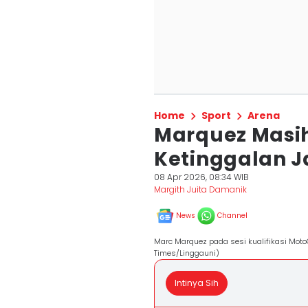
Home
Sport
Arena
Marquez Masih
Ketinggalan J
08 Apr 2026, 08:34 WIB
Margith Juita Damanik
News
Channel
Marc Marquez pada sesi kualifikasi MotoG
Times/Linggauni)
Intinya Sih