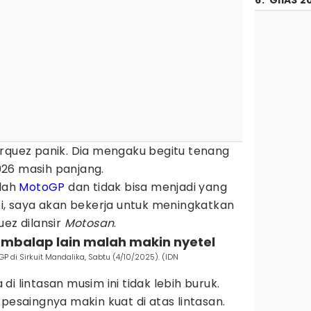
6
.
GIIAS 2
arquez panik. Dia mengaku begitu tenang
26 masih panjang.
alah
MotoGP
dan tidak bisa menjadi yang
pi, saya akan bekerja untuk meningkatkan
uez dilansir
Motosan
.
pembalap lain malah makin nyetel
P di Sirkuit Mandalika, Sabtu (4/10/2025). (IDN
i lintasan musim ini tidak lebih buruk.
 pesaingnya makin kuat di atas lintasan.