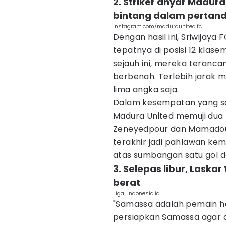
2. Striker anyar Madur
bintang dalam pertand
Instagram.com/maduraunited.fc
Dengan hasil ini, Sriwijaya
tepatnya di posisi 12 klas
sejauh ini, mereka terancam
berbenah. Terlebih jarak 
lima angka saja.
Dalam kesempatan yang sam
Madura United memuji dua l
Zeneyedpour dan Mamadou 
terakhir jadi pahlawan k
atas sumbangan satu gol 
3. Selepas libur, Laskar
berat
Liga-Indonesia.id
"Samassa adalah pemain heba
persiapkan Samassa agar d