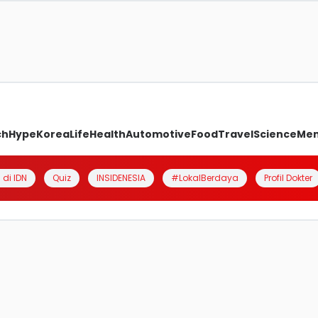
ch
Hype
Korea
Life
Health
Automotive
Food
Travel
Science
Me
 di IDN
Quiz
INSIDENESIA
#LokalBerdaya
Profil Dokter