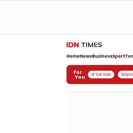
Home
News
Business
Sport
Te
For
# Yuk Vote
Iklanin
You