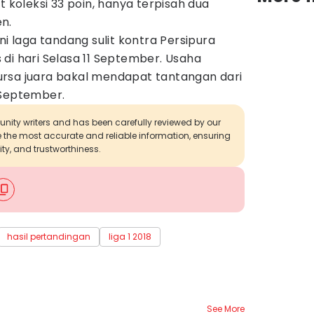
t koleksi 33 poin, hanya terpisah dua
n.
ni laga tandang sulit kontra Persipura
di hari Selasa 11 September. Usaha
rsa juara bakal mendapat tantangan dari
 September.
munity writers and has been carefully reviewed by our
de the most accurate and reliable information, ensuring
ity, and trustworthiness.
hasil pertandingan
liga 1 2018
See More