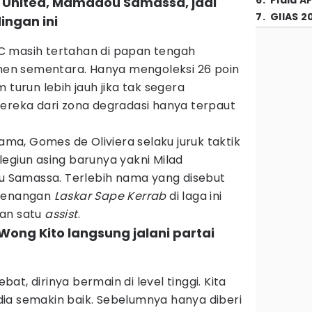
6
.
Piala A
a United, Mamadou Samassa, jadi
7
.
GIIAS 2
ingan ini
 FC masih tertahan di papan tengah
emen sementara. Hanya mengoleksi 26 poin
 turun lebih jauh jika tak segera
mereka dari zona degradasi hanya terpaut
a, Gomes de Oliviera selaku juruk taktik
egiun asing barunya yakni Milad
Samassa. Terlebih nama yang disebut
emenangan
Laskar Sape Kerrab
di laga ini
dan satu
assist
.
 Wong Kito langsung jalani partai
t, dirinya bermain di level tinggi. Kita
ia semakin baik. Sebelumnya hanya diberi