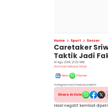
Home
Sport
Soccer
Caretaker Sriw
Taktik Jadi F
14 Agu 2018, 21:20 WIB
Achmad Hidayat Alsair
News
Channel
Instagram.com/maduraunited.fc
Share Article
Hasil negatif kembali dipet