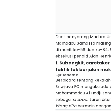
Duet penyerang Madura Un
Mamadou Samassa masing-
di menit ke-56 dan ke-84. 
eksekusi penalti Alan Henri
1. Subangkit, caretake
taktik tak berjalan ma
Liga-Indonesia.id
Berbicara tentang kekalah
Sriwijaya FC mengaku ada 
Mohammadou Al Hadji, sang 
sebagai
stopper
turun dit
Wong Kito
bermain dengan 