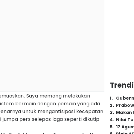
Trendi
memuaskan. Saya memang melakukan
1
.
Gubern
istem bermain dengan pemain yang ada
2
.
Prabow
 sebenarnya untuk mengantisipasi kecepatan
3
.
Makan B
i jumpa pers selepas laga seperti dikutip
4
.
Nilai T
5
.
17 Agus