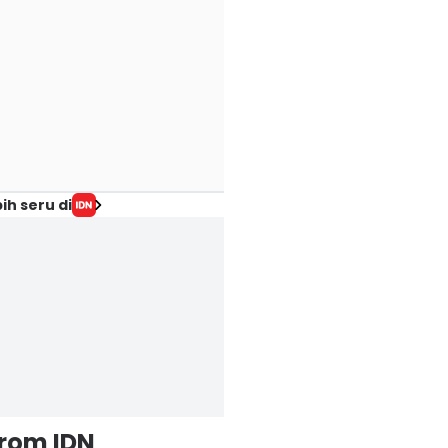
ih seru di
from IDN