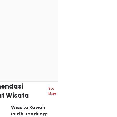
endasi
See
t Wisata
More
Wisata Kawah
Putih Bandung: