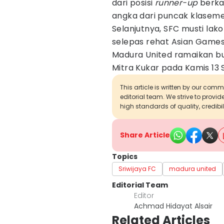
dari posisi
runner-up
berka
angka dari puncak klaseme
Selanjutnya, SFC musti lako
selepas rehat Asian Games 
Madura United ramaikan bu
Mitra Kukar pada Kamis 13
This article is written by our com
editorial team. We strive to provi
high standards of quality, credibil
Share Article
Topics
Sriwijaya FC
madura united
Editorial Team
Editor
Achmad Hidayat Alsair
Related Articles