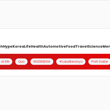
ch
Hype
Korea
Life
Health
Automotive
Food
Travel
Science
Me
 di IDN
Quiz
INSIDENESIA
#LokalBerdaya
Profil Dokter