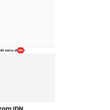
ih seru di
from IDN