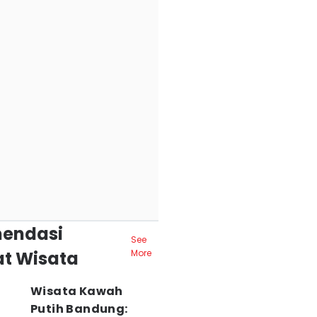
endasi
See
t Wisata
More
Wisata Kawah
Putih Bandung: