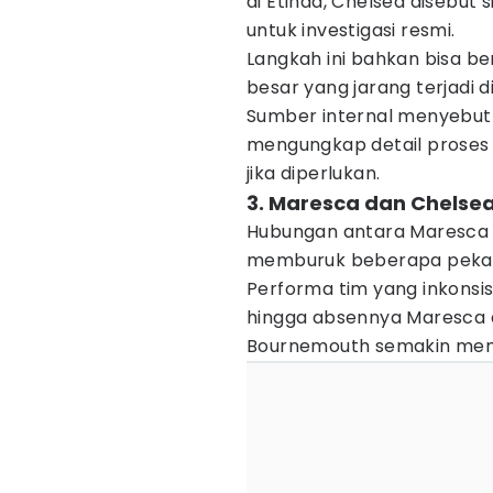
di Etihad, Chelsea disebut
untuk investigasi resmi.
Langkah ini bahkan bisa be
besar yang jarang terjadi 
Sumber internal menyebu
mengungkap detail proses 
jika diperlukan.
3. Maresca dan Chelsea
Hubungan antara Maresca 
memburuk beberapa pekan 
Performa tim yang inkonsis
hingga absennya Maresca d
Bournemouth semakin mempe