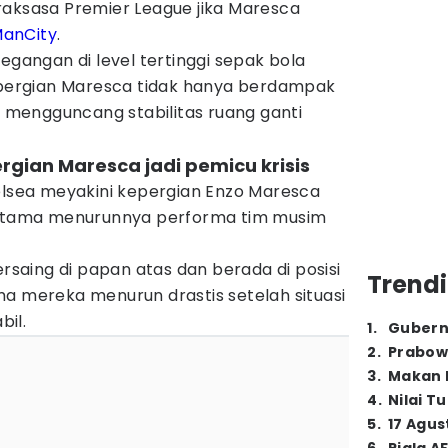
raksasa Premier League jika Maresca
anCity
.
egangan di level tertinggi sepak bola
kepergian Maresca tidak hanya berdampak
ga mengguncang stabilitas ruang ganti
rgian Maresca jadi pemicu krisis
lsea meyakini kepergian Enzo Maresca
r utama menurunnya performa tim musim
rsaing di papan atas dan berada di posisi
Trendi
ma mereka menurun drastis setelah situasi
bil.
1
.
Gubern
2
.
Prabow
3
.
Makan B
4
.
Nilai T
5
.
17 Agus