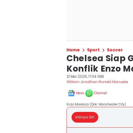
Home
Sport
Soccer
Chelsea Siap 
Konflik Enzo
21 Mei 2026, 17:04 WIB
William Jonathan Ronald Manueke
News
Channel
Enzo Maresca (Dok. Manchester City)
Intinya Sih