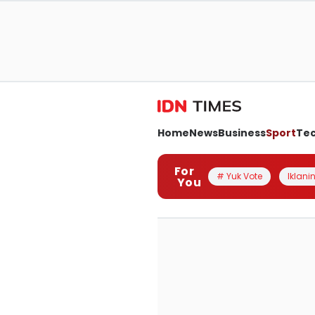
Home
News
Business
Sport
Te
For
# Yuk Vote
Iklanin
You