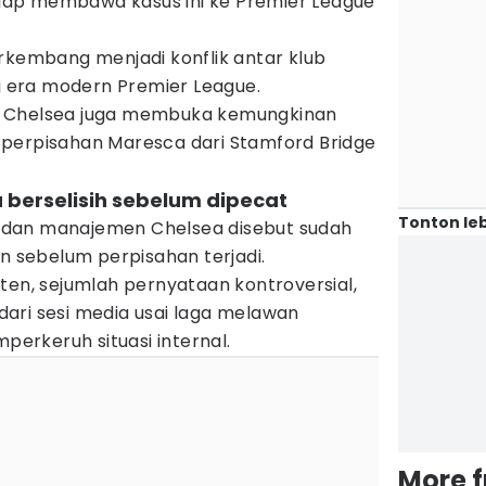
 siap membawa kasus ini ke Premier League
rkembang menjadi konflik antar klub
di era modern Premier League.
t Chelsea juga membuka kemungkinan
perpisahan Maresca dari Stamford Bridge
 berselisih sebelum dipecat
Tonton leb
dan manajemen Chelsea disebut sudah
sebelum perpisahan terjadi.
ten, sejumlah pernyataan kontroversial,
ari sesi media usai laga melawan
rkeruh situasi internal.
More 