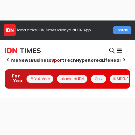
Baca artikel
IDN Times
lainnya di IDN App
Install
Home
News
Business
Sport
Tech
Hype
Korea
Life
Health
Aut
For
# Yuk Vote
Iklanin di IDN
Quiz
INSIDENESIA
You