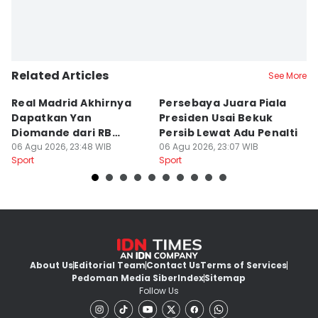
Related Articles
See More
Real Madrid Akhirnya
Persebaya Juara Piala
H
Dapatkan Yan
Presiden Usai Bekuk
S
Diomande dari RB
Persib Lewat Adu Penalti
I
Leipzig
06 Agu 2026, 23:48 WIB
06 Agu 2026, 23:07 WIB
B
06
Sport
Sport
Sp
L
About Us
Editorial Team
Contact Us
Terms of Services
Pedoman Media Siber
Index
Sitemap
Follow Us