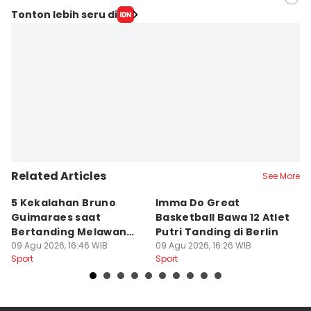
Editor
Tonton lebih seru di
savira Ivanka
Editor
Gagah N. Putra
Related Articles
See More
5 Kekalahan Bruno
Imma Do Great
M
Guimaraes saat
Basketball Bawa 12 Atlet
B
Bertanding Melawan
Putri Tanding di Berlin
P
Arsenal
09 Agu 2026, 16:46 WIB
09 Agu 2026, 16:26 WIB
09
Sport
Sport
Sp