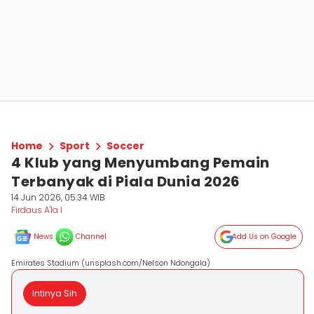
Home
Sport
Soccer
4 Klub yang Menyumbang Pemain
Terbanyak di Piala Dunia 2026
14 Jun 2026, 05:34 WIB
Firdaus A'la I
News
Channel
Add Us on Google
Emirates Stadium (unsplash.com/Nelson Ndongala)
Intinya Sih