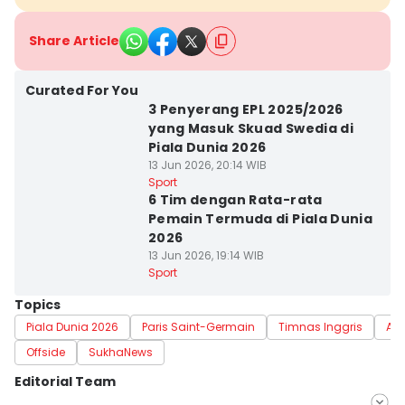
Share Article
Curated For You
3 Penyerang EPL 2025/2026
yang Masuk Skuad Swedia di
Piala Dunia 2026
13 Jun 2026, 20:14 WIB
Sport
6 Tim dengan Rata-rata
Pemain Termuda di Piala Dunia
2026
13 Jun 2026, 19:14 WIB
Sport
Topics
Piala Dunia 2026
Paris Saint-Germain
Timnas Inggris
Ars
Offside
SukhaNews
Editorial Team