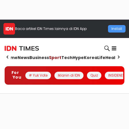
Baca artikel
IDN Times
lainnya di IDN App
Install
Home
News
Business
Sport
Tech
Hype
Korea
Life
Health
Aut
For
# Yuk Vote
Iklanin di IDN
Quiz
INSIDENESIA
You