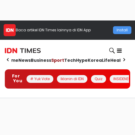
Baca artikel
IDN Times
lainnya di IDN App
Install
Home
News
Business
Sport
Tech
Hype
Korea
Life
Health
Aut
For
# Yuk Vote
Iklanin di IDN
Quiz
INSIDENESIA
You