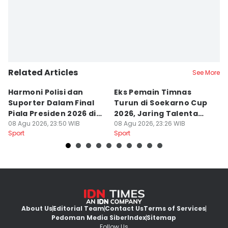
Related Articles
See More
Harmoni Polisi dan
Eks Pemain Timnas
S
Suporter Dalam Final
Turun di Soekarno Cup
C
Piala Presiden 2026 di
2026, Jaring Talenta
D
Bogor
08 Agu 2026, 23:50 WIB
Muda
08 Agu 2026, 23:26 WIB
08
Sport
Sport
Sp
About Us
Editorial Team
Contact Us
Terms of Services
Pedoman Media Siber
Index
Sitemap
Follow Us