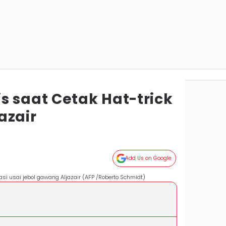
s saat Cetak Hat-trick
azair
Add Us on Google
rasi usai jebol gawang Aljazair (AFP /Roberto Schmidt)