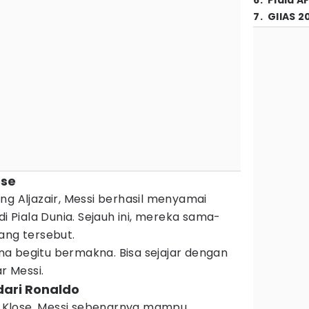
6
.
Piala A
7
.
GIIAS 2
ose
ng Aljazair, Messi berhasil menyamai
di Piala Dunia. Sejauh ini, mereka sama-
ang tersebut.
a begitu bermakna. Bisa sejajar dengan
r Messi.
dari Ronaldo
 Klose, Messi sebenarnya mampu