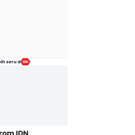
ih seru di
from IDN