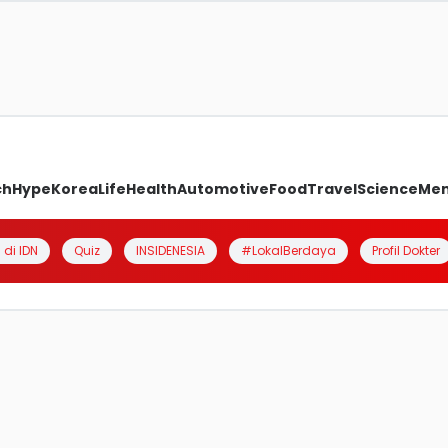
ch
Hype
Korea
Life
Health
Automotive
Food
Travel
Science
Me
 di IDN
Quiz
INSIDENESIA
#LokalBerdaya
Profil Dokter