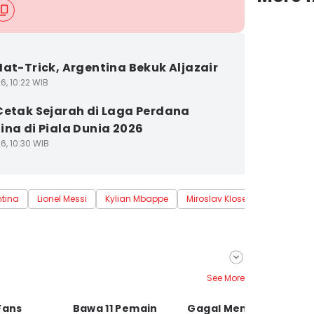
Hat-Trick, Argentina Bekuk Aljazair
6, 10:22 WIB
Cetak Sejarah di Laga Perdana
ina di Piala Dunia 2026
6, 10:30 WIB
tina
Lionel Messi
Kylian Mbappe
Miroslav Klose
Offside
See More
Fans
Bawa 11 Pemain
Gagal Menang,
K