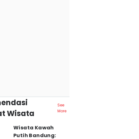
endasi
See
t Wisata
More
Wisata Kawah
Putih Bandung: