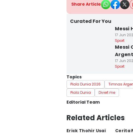
Share Article
Curated For You
Messi 
17 Jun 202
Sport
Messi 
Argent
17 Jun 202
Sport
Topics
Piala Dunia 2026
Timnas Argen
Piala Dunia
Divert me
Editorial Team
Editor
Related Articles
Satria Permana
Erick Thohir Usai
Cerita 