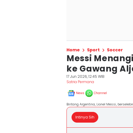
Home
Sport
Soccer
Messi Menangi
ke Gawang Alj
17 Jun 2026, 12:45 WIB
Satria Permana
News
Channel
Bintang Argentina, Lionel Messi, berseleb
Intinya Sih