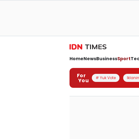
Home
News
Business
Sport
Te
For
# Yuk Vote
Iklanin
You