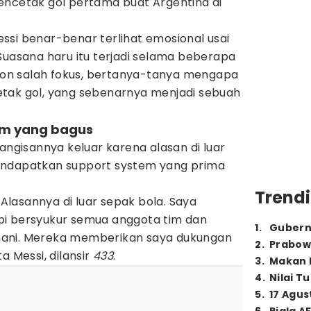
encetak gol pertama buat Argentina di
ssi benar-benar terlihat emosional usai
Suasana haru itu terjadi selama beberapa
n salah fokus, bertanya-tanya mengapa
tak gol, yang sebenarnya menjadi sebuah
tem yang bagus
tangisannya keluar karena alasan di luar
endapatkan support system yang prima
Trendi
lasannya di luar sepak bola. Saya
tapi bersyukur semua anggota tim dan
1
.
Gubern
ani. Mereka memberikan saya dukungan
2
.
Prabow
a Messi, dilansir
433
.
3
.
Makan B
4
.
Nilai T
5
.
17 Agus