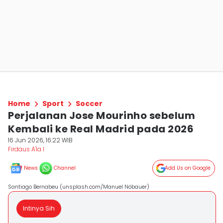
Home
Sport
Soccer
Perjalanan Jose Mourinho sebelum
Kembali ke Real Madrid pada 2026
16 Jun 2026, 16:22 WIB
Firdaus A'la I
News
Channel
Add Us on Google
Santiago Bernabeu (unsplash.com/Manuel Nöbauer)
Intinya Sih