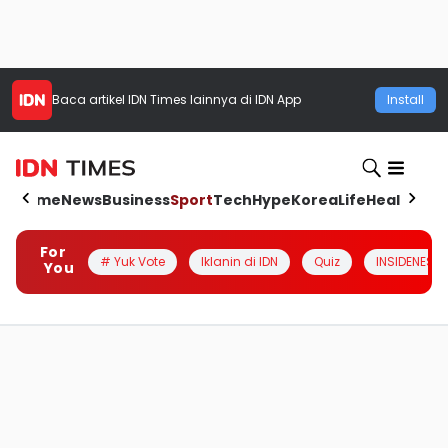
Baca artikel
IDN Times
lainnya di IDN App
Install
Home
News
Business
Sport
Tech
Hype
Korea
Life
Health
Aut
For
# Yuk Vote
Iklanin di IDN
Quiz
INSIDENESIA
You