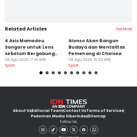
Related Articles
See More
4 Asis Mamadou
Alonso Akan Bangun
I
Sangare untuk Lens
Budaya dan Mentalitas
G
sebelum Bergabung
Pemenang di Chelsea
I
dengan Brentford
08 Agu 2026, 17:14 WIB
08 Agu 2026, 15:03 WIB
08
Sport
Sport
Sp
About Us
Editorial Team
Contact Us
Terms of Services
Pedoman Media Siber
Index
Sitemap
Follow Us