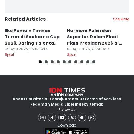
Related Articles
See More
Eks Pemain Timnas
Harmoni Polisi dan
S
Turun di Soekarno Cup
Suporter Dalam Final
C
2026, Jaring Talenta
Piala Presiden 2026 di
D
Muda
09 Agu 2026, 06:03 WIB
Bogor
08 Agu 2026, 23:50 WIB
08
Sport
Sport
Sp
About Us
Editorial Team
Contact Us
Terms of Services
Pedoman Media Siber
Index
Sitemap
Follow Us
Download