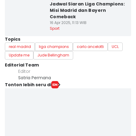
Jadwal Siaran Liga Champions:
Misi Madrid dan Bayern
Comeback
16 Apr 2025, 11:13 WIB
Sport
Topics
real madrid
liga champions
carlo ancelotti
UCL
Update me
Jude Bellingham
Editorial Team
Editor
Satria Permana
Tonton lebih seru di