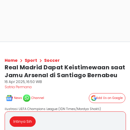
Home
Sport
Soccer
Real Madrid Dapat Keistimewaan saat
Jamu Arsenal di Santiago Bernabeu
16 Apr 2025, 16:50 WIB
Satria Permana
News
Channel
Add Us on Google
ilustrasi UEFA Champions League (IDN Times/Mardya Shakti)
Intinya Sih