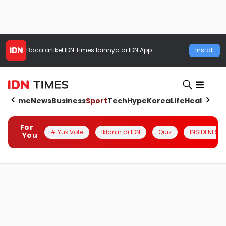
Baca artikel
IDN Times
lainnya di IDN App
Install
Home
News
Business
Sport
Tech
Hype
Korea
Life
Health
Aut
For
# Yuk Vote
Iklanin di IDN
Quiz
INSIDENESIA
You