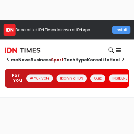
Baca artikel
IDN Times
lainnya di IDN App
Install
Home
News
Business
Sport
Tech
Hype
Korea
Life
Health
Aut
For
# Yuk Vote
Iklanin di IDN
Quiz
INSIDENESIA
You