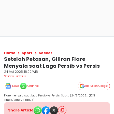
Home
Sport
Soccer
Setelah Petasan, Giliran Flare
Menyala saat Laga Persib vs Persis
24 Mei 2025, 18:02 WIB
Sandy Firdaus
News
Channel
Add Us on Google
Flare menyala saat laga Persib vs Persis, Sabtu (24/5/2025). (IDN
Times/Sandy Firdaus)
Share Article