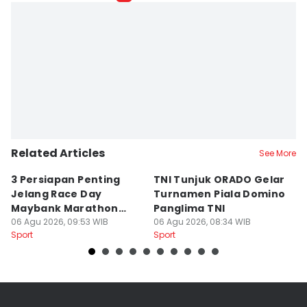
Related Articles
See More
3 Persiapan Penting
TNI Tunjuk ORADO Gelar
N
Jelang Race Day
Turnamen Piala Domino
R
Maybank Marathon
Panglima TNI
P
2026
06 Agu 2026, 09:53 WIB
06 Agu 2026, 08:34 WIB
06
Sport
Sport
Sp