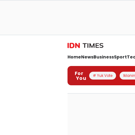
Home
News
Business
Sport
Te
For
# Yuk Vote
Iklanin
You