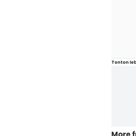
Tonton leb
More 