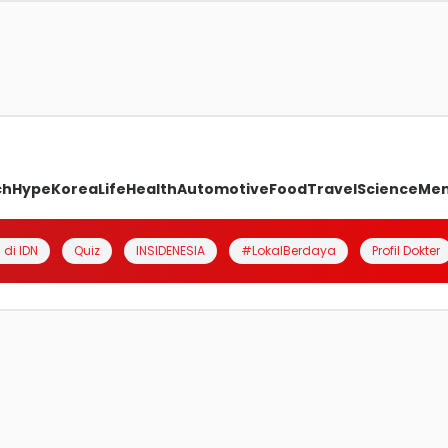
ch
Hype
Korea
Life
Health
Automotive
Food
Travel
Science
Me
 di IDN
Quiz
INSIDENESIA
#LokalBerdaya
Profil Dokter