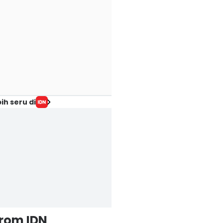
ih seru di
from IDN