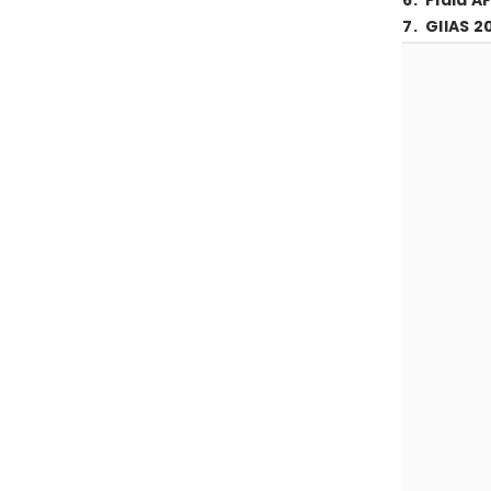
6
.
Piala A
7
.
GIIAS 2