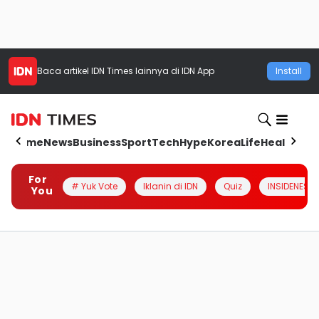
Baca artikel
IDN Times
lainnya di IDN App
Install
Home
News
Business
Sport
Tech
Hype
Korea
Life
Health
Aut
For
# Yuk Vote
Iklanin di IDN
Quiz
INSIDENESIA
You