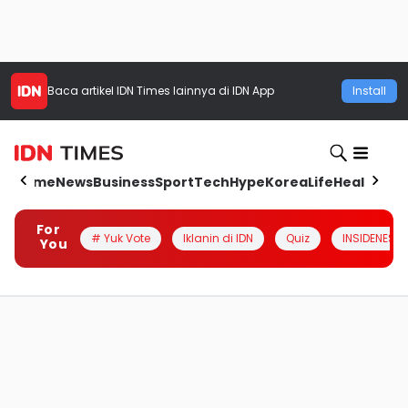
Baca artikel
IDN Times
lainnya di IDN App
Install
Home
News
Business
Sport
Tech
Hype
Korea
Life
Health
Aut
For
# Yuk Vote
Iklanin di IDN
Quiz
INSIDENESIA
You