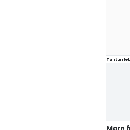
Tonton leb
More 