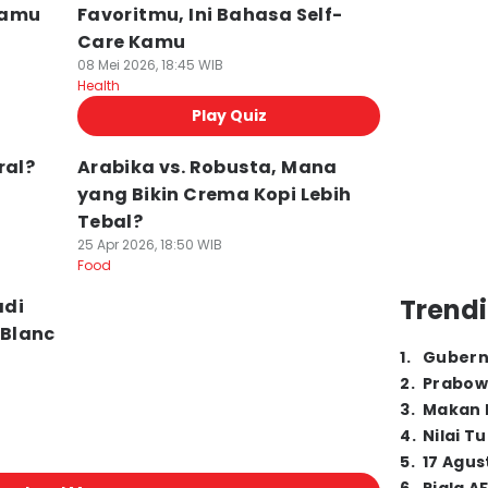
Kamu
Favoritmu, Ini Bahasa Self-
Care Kamu
08 Mei 2026, 18:45 WIB
Health
Play Quiz
ral?
Arabika vs. Robusta, Mana
yang Bikin Crema Kopi Lebih
Tebal?
25 Apr 2026, 18:50 WIB
Food
Trendi
adi
Blanc
1
.
Gubern
2
.
Prabow
3
.
Makan B
4
.
Nilai T
5
.
17 Agus