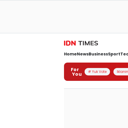
Home
News
Business
Sport
Te
For
# Yuk Vote
Iklanin
You