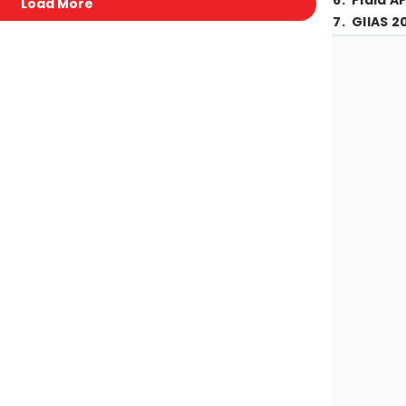
6
.
Piala A
Load More
7
.
GIIAS 2