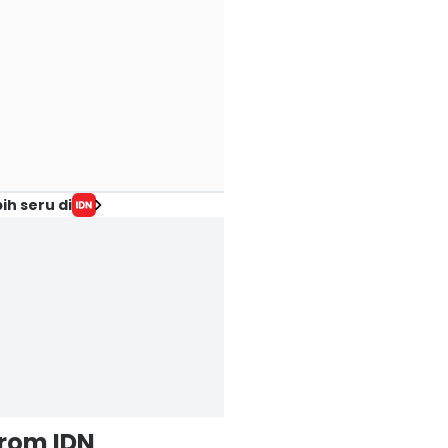
ih seru di
from IDN