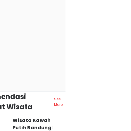
endasi
See
t Wisata
More
Wisata Kawah
Putih Bandung: