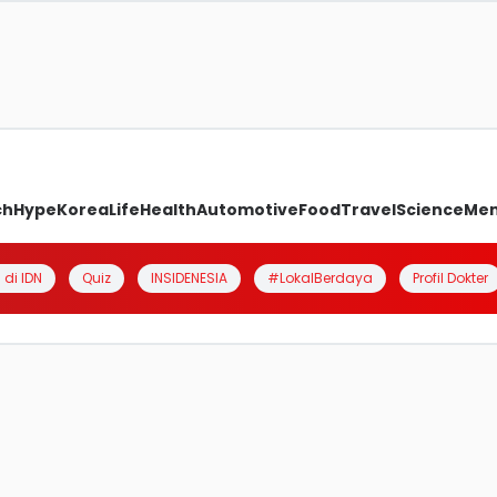
ch
Hype
Korea
Life
Health
Automotive
Food
Travel
Science
Me
 di IDN
Quiz
INSIDENESIA
#LokalBerdaya
Profil Dokter